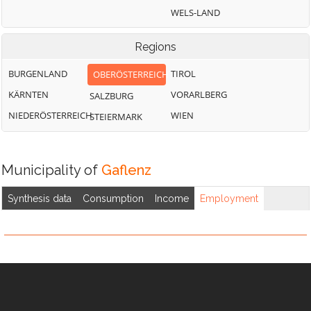
WELS-LAND
Regions
BURGENLAND
TIROL
OBERÖSTERREICH
KÄRNTEN
VORARLBERG
SALZBURG
NIEDERÖSTERREICH
WIEN
STEIERMARK
Municipality of
Gaflenz
Synthesis data
Consumption
Income
Employment