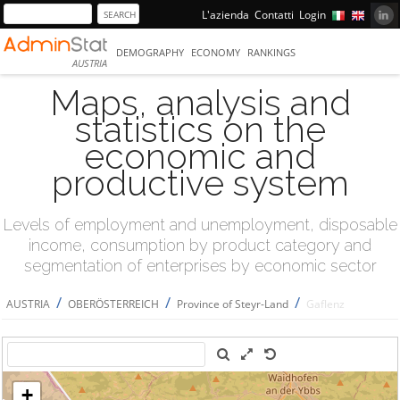
L'azienda
Contatti
Login
DEMOGRAPHY
ECONOMY
RANKINGS
AUSTRIA
Maps, analysis and
statistics on the
economic and
productive system
Levels of employment and unemployment, disposable
income, consumption by product category and
segmentation of enterprises by economic sector
/
/
/
AUSTRIA
OBERÖSTERREICH
Province of Steyr-Land
Gaflenz