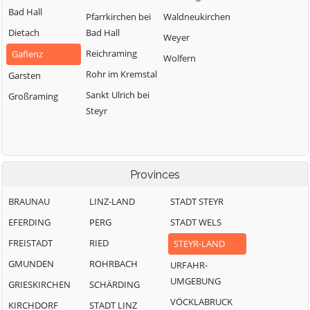
Bad Hall
Pfarrkirchen bei
Waldneukirchen
Dietach
Bad Hall
Weyer
Reichraming
Gaflenz
Wolfern
Rohr im Kremstal
Garsten
Sankt Ulrich bei
Großraming
Steyr
Provinces
BRAUNAU
LINZ-LAND
STADT STEYR
EFERDING
PERG
STADT WELS
FREISTADT
RIED
STEYR-LAND
GMUNDEN
ROHRBACH
URFAHR-
UMGEBUNG
GRIESKIRCHEN
SCHÄRDING
VÖCKLABRUCK
KIRCHDORF
STADT LINZ