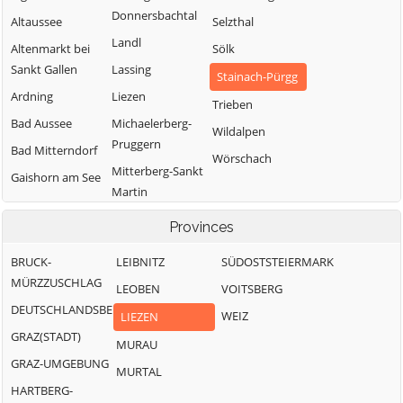
Donnersbachtal
Altaussee
Selzthal
Landl
Altenmarkt bei
Sölk
Sankt Gallen
Lassing
Stainach-Pürgg
Ardning
Liezen
Trieben
Bad Aussee
Michaelerberg-
Wildalpen
Pruggern
Bad Mitterndorf
Wörschach
Mitterberg-Sankt
Gaishorn am See
Martin
Gröbming
Öblarn
Provinces
Ramsau am
BRUCK-
LEIBNITZ
SÜDOSTSTEIERMARK
Dachstein
MÜRZZUSCHLAG
LEOBEN
VOITSBERG
DEUTSCHLANDSBERG
WEIZ
LIEZEN
GRAZ(STADT)
MURAU
GRAZ-UMGEBUNG
MURTAL
HARTBERG-