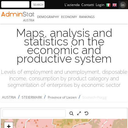
L'azienda
Contatti
Login
DEMOGRAPHY
ECONOMY
RANKINGS
AUSTRIA
Maps, analysis and
statistics on the
economic and
productive system
Levels of employment and unemployment, disposable
income, consumption by product category and
segmentation of enterprises by economic sector
/
/
/
AUSTRIA
STEIERMARK
Province of Liezen
Stainach-Pürgg