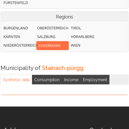
FÜRSTENFELD
Regions
BURGENLAND
OBERÖSTERREICH
TIROL
KÄRNTEN
SALZBURG
VORARLBERG
NIEDERÖSTERREICH
WIEN
STEIERMARK
Municipality of
Stainach-pürgg
Synthesis data
Consumption
Income
Employment