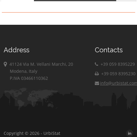
Address
Contacts
41124 Via M. Vellani Marchi, 20
+39 059 8395229
Modena, Italy
+39 059 8395230
P.IVA 03466110362
info@urbistat.co
Copyright © 2026 - UrbiStat