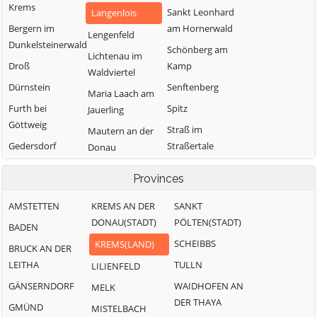
Krems
Sankt Leonhard
Langenlois
Bergern im
am Hornerwald
Lengenfeld
Dunkelsteinerwald
Schönberg am
Lichtenau im
Droß
Kamp
Waldviertel
Dürnstein
Senftenberg
Maria Laach am
Furth bei
Spitz
Jauerling
Göttweig
Straß im
Mautern an der
Gedersdorf
Straßertale
Donau
Gföhl
Stratzing
Mühldorf
Provinces
Grafenegg
Weinzierl am
Paudorf
Walde
AMSTETTEN
KREMS AN DER
SANKT
Hadersdorf-
Rastenfeld
DONAU(STADT)
PÖLTEN(STADT)
Kammern
Weißenkirchen in
BADEN
der Wachau
SCHEIBBS
KREMS(LAND)
BRUCK AN DER
LEITHA
TULLN
LILIENFELD
GÄNSERNDORF
WAIDHOFEN AN
MELK
DER THAYA
GMÜND
MISTELBACH