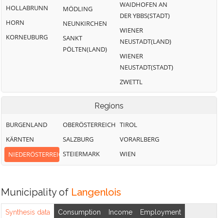
WAIDHOFEN AN
HOLLABRUNN
MÖDLING
DER YBBS(STADT)
HORN
NEUNKIRCHEN
WIENER
KORNEUBURG
SANKT
NEUSTADT(LAND)
PÖLTEN(LAND)
WIENER
NEUSTADT(STADT)
ZWETTL
Regions
BURGENLAND
OBERÖSTERREICH
TIROL
KÄRNTEN
SALZBURG
VORARLBERG
STEIERMARK
WIEN
NIEDERÖSTERREICH
Municipality of
Langenlois
Synthesis data
Consumption
Income
Employment