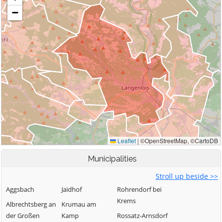
Municipalities
Stroll up beside >>
Aggsbach
Jaidhof
Rohrendorf bei
Krems
Albrechtsberg an
Krumau am
der Großen
Kamp
Rossatz-Arnsdorf