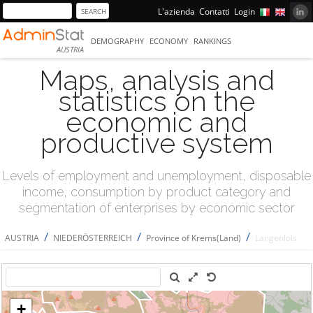
L'azienda
Contatti
Login
DEMOGRAPHY
ECONOMY
RANKINGS
AUSTRIA
Maps, analysis and
statistics on the
economic and
productive system
Levels of employment and unemployment, disposable
income, consumption by product category and
segmentation of enterprises by economic sector
/
/
/
AUSTRIA
NIEDERÖSTERREICH
Province of Krems(Land)
Langenlois