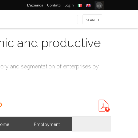
L'azienda
Contatti
Login
mic and productive
ry and segmentation of enterprises by
p
come
Employment