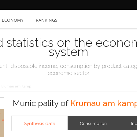
ECONOMY
RANKINGS
d statistics on the econo
system
t, disposable income, consumption by product catego
economic sector
Krumau am Kamp
Municipality of
Krumau am kam
Synthesis data
Consumption
In