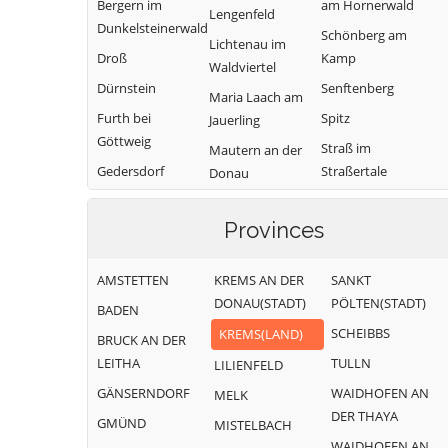
Bergern im
am Hornerwald
Lengenfeld
Dunkelsteinerwald
Schönberg am
Lichtenau im
Droß
Kamp
Waldviertel
Dürnstein
Senftenberg
Maria Laach am
Furth bei
Spitz
Jauerling
Göttweig
Straß im
Mautern an der
Gedersdorf
Straßertale
Donau
Gföhl
Stratzing
Mühldorf
Provinces
Grafenegg
Weinzierl am
Paudorf
Walde
Hadersdorf-
Rastenfeld
AMSTETTEN
KREMS AN DER
SANKT
Kammern
Weißenkirchen in
DONAU(STADT)
PÖLTEN(STADT)
der Wachau
BADEN
SCHEIBBS
KREMS(LAND)
BRUCK AN DER
LEITHA
TULLN
LILIENFELD
GÄNSERNDORF
WAIDHOFEN AN
MELK
DER THAYA
GMÜND
MISTELBACH
WAIDHOFEN AN