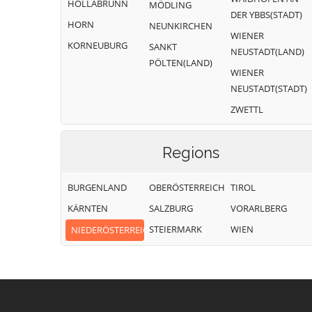
HOLLABRUNN
MÖDLING
DER YBBS(STADT)
HORN
NEUNKIRCHEN
WIENER
KORNEUBURG
SANKT
NEUSTADT(LAND)
PÖLTEN(LAND)
WIENER
NEUSTADT(STADT)
ZWETTL
Regions
BURGENLAND
OBERÖSTERREICH
TIROL
KÄRNTEN
SALZBURG
VORARLBERG
STEIERMARK
WIEN
NIEDERÖSTERREICH