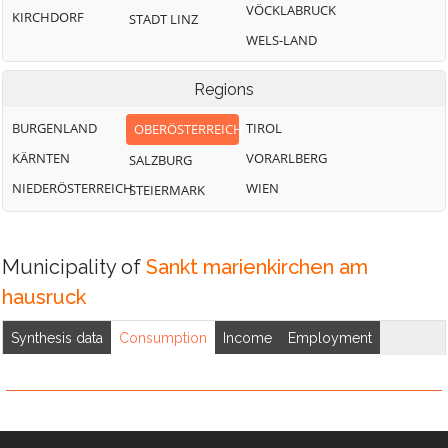
Wippenham
VÖCKLABRUCK
KIRCHDORF
STADT LINZ
WELS-LAND
Regions
BURGENLAND
TIROL
OBERÖSTERREICH
KÄRNTEN
VORARLBERG
SALZBURG
NIEDERÖSTERREICH
WIEN
STEIERMARK
Municipality of
Sankt marienkirchen am
hausruck
Synthesis data
Consumption
Income
Employment