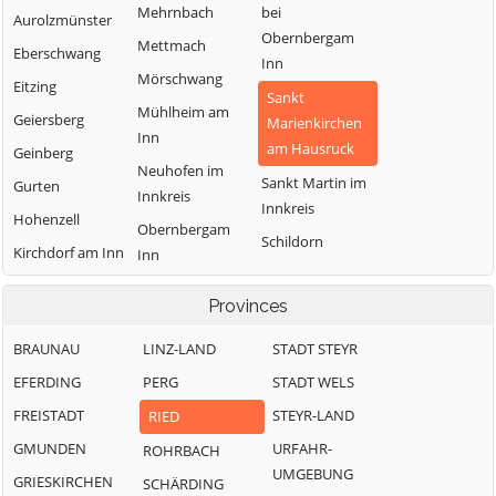
Mehrnbach
bei
Aurolzmünster
Obernbergam
Mettmach
Eberschwang
Inn
Mörschwang
Eitzing
Sankt
Mühlheim am
Geiersberg
Marienkirchen
Inn
am Hausruck
Geinberg
Neuhofen im
Sankt Martin im
Gurten
Innkreis
Innkreis
Hohenzell
Obernbergam
Schildorn
Kirchdorf am Inn
Inn
Senftenbach
Kirchheim im
Ortim Innkreis
Provinces
Taiskirchen im
Innkreis
Pattigham
Innkreis
Lambrechten
BRAUNAU
LINZ-LAND
STADT STEYR
Peterskirchen
Tumeltsham
EFERDING
PERG
STADT WELS
Pramet
Utzenaich
FREISTADT
STEYR-LAND
RIED
Reichersberg
Waldzell
GMUNDEN
URFAHR-
ROHRBACH
Weilbach
UMGEBUNG
GRIESKIRCHEN
SCHÄRDING