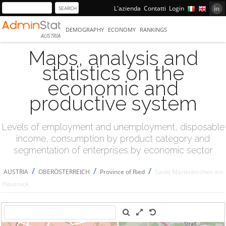
L'azienda
Contatti
Login
DEMOGRAPHY
ECONOMY
RANKINGS
AUSTRIA
Maps, analysis and
statistics on the
economic and
productive system
Levels of employment and unemployment, disposable
income, consumption by product category and
segmentation of enterprises by economic sector
/
/
/
AUSTRIA
OBERÖSTERREICH
Province of Ried
Sankt Marienkirchen am
Hausruck