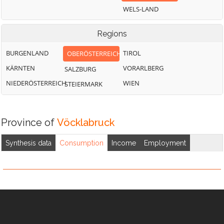
Attersee
Manning
WELS-LAND
Sankt Georgen
Wolfsegg am
Mondsee
im Attergau
Hausruck
Regions
Neukirchen an
Sankt Lorenz
Zell am Moos
der Vöckla
BURGENLAND
TIROL
OBERÖSTERREICH
Schlatt
Zell am
Niederthalheim
KÄRNTEN
VORARLBERG
SALZBURG
Pettenfirst
Nußdorf am
NIEDERÖSTERREICH
WIEN
STEIERMARK
Attersee
Province of
Vöcklabruck
Synthesis data
Consumption
Income
Employment