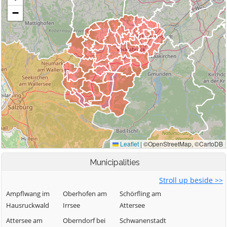
Municipalities
Stroll up beside >>
Ampflwang im
Oberhofen am
Schörfling am
Hausruckwald
Irrsee
Attersee
Attersee am
Oberndorf bei
Schwanenstadt