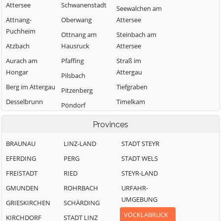
Attersee
Schwanenstadt
Seewalchen am
Attnang-
Oberwang
Attersee
Puchheim
Ottnang am
Steinbach am
Atzbach
Hausruck
Attersee
Aurach am
Pfaffing
Straß im
Hongar
Attergau
Pilsbach
Berg im Attergau
Tiefgraben
Pitzenberg
Desselbrunn
Timelkam
Pöndorf
Fornach
Ungenach
Puchkirchen am
Provinces
Frankenburg am
Trattberg
Unterach am
Hausruck
Attersee
BRAUNAU
LINZ-LAND
STADT STEYR
Pühret
Frankenmarkt
Vöcklabruck
EFERDING
PERG
STADT WELS
Redleiten
Gampern
Vöcklamarkt
FREISTADT
RIED
STEYR-LAND
Redlham
Innerschwand
Weißenkirchen
GMUNDEN
ROHRBACH
URFAHR-
Regau
am Mondsee
im Attergau
UMGEBUNG
GRIESKIRCHEN
SCHÄRDING
Rüstorf
Lenzing
Weyregg am
VÖCKLABRUCK
KIRCHDORF
STADT LINZ
Rutzenham