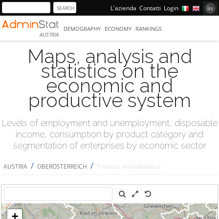
L'azienda
Contatti
Login
DEMOGRAPHY
ECONOMY
RANKINGS
AUSTRIA
Maps, analysis and
statistics on the
economic and
productive system
Levels of employment and unemployment, disposable
income, consumption by product category and
segmentation of enterprises by economic sector
/
/
AUSTRIA
OBERÖSTERREICH
Province of Vöcklabruck