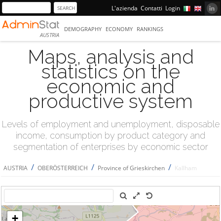
L'azienda
Contatti
Login
DEMOGRAPHY
ECONOMY
RANKINGS
AUSTRIA
Maps, analysis and
statistics on the
economic and
productive system
Levels of employment and unemployment, disposable
income, consumption by product category and
segmentation of enterprises by economic sector
/
/
/
AUSTRIA
OBERÖSTERREICH
Province of Grieskirchen
Kallham