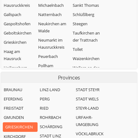
Hausruckkreis
Michaelnbach
Sankt Thomas
Gallspach
Natternbach
Schlüßlberg
Gaspoltshofen
Neukirchen am
Steegen
Walde
Geboltskirchen
Taufkirchen an
Neumarkt im
der Trattnach
Grieskirchen
Hausruckkreis
Tollet
Haag am
Peuerbach
Hausruck
Waizenkirchen
Pollham
Heiligenberg
Wallern an der
Pötting
Trattnach
Hofkirchen an
Provinces
der Trattnach
Pram
Weibern
BRAUNAU
LINZ-LAND
STADT STEYR
Rottenbach
Wendling
Kallham
EFERDING
PERG
STADT WELS
FREISTADT
RIED
STEYR-LAND
GMUNDEN
ROHRBACH
URFAHR-
UMGEBUNG
SCHÄRDING
GRIESKIRCHEN
VÖCKLABRUCK
STADT LINZ
KIRCHDORF