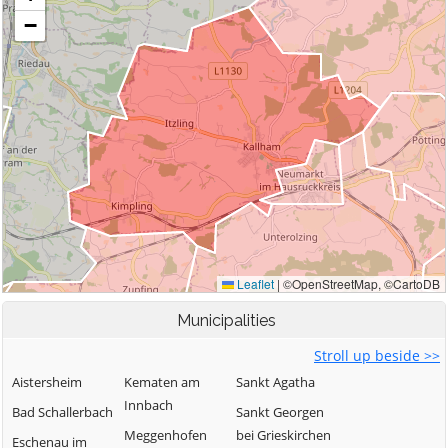
Municipalities
Stroll up beside >>
Aistersheim
Kematen am
Sankt Agatha
Innbach
Bad Schallerbach
Sankt Georgen
Meggenhofen
bei Grieskirchen
Eschenau im