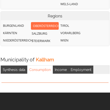
WELS-LAND
Regions
BURGENLAND
TIROL
OBERÖSTERREICH
KÄRNTEN
VORARLBERG
SALZBURG
NIEDERÖSTERREICH
WIEN
STEIERMARK
Municipality of
Kallham
Synthesis data
Consumption
Income
Employment