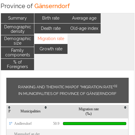
Province of
Gänserndorf
Summary
Birth rate
Average age
Demographic
Death rate
Old-age index
density
Demographic
Migration rate
size
Growth rate
Family
components
% of
Foreigners
[1]
RANKING AND THEMATIC MAPOF "MIGRATION RATE"
IN MUNICIPALITIES OF PROVINCE OF GÄNSERNDORF
Migration rate
P
Municipalities
(‰)
1°
Andlersdorf
50.9
Mannsdorf an der