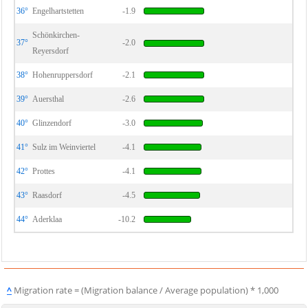
36°
Engelhartstetten
-1.9
Schönkirchen-
37°
-2.0
Reyersdorf
38°
Hohenruppersdorf
-2.1
39°
Auersthal
-2.6
40°
Glinzendorf
-3.0
41°
Sulz im Weinviertel
-4.1
42°
Prottes
-4.1
43°
Raasdorf
-4.5
44°
Aderklaa
-10.2
^
Migration rate = (Migration balance / Average population) * 1,000