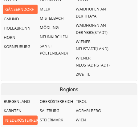
MELK
WAIDHOFEN AN
GÄNSERNDORF
DER THAYA
MISTELBACH
GMÜND
WAIDHOFEN AN
MÖDLING
HOLLABRUNN
DER YBBS(STADT)
NEUNKIRCHEN
HORN
WIENER
SANKT
KORNEUBURG
NEUSTADT(LAND)
PÖLTEN(LAND)
WIENER
NEUSTADT(STADT)
ZWETTL
Regions
BURGENLAND
OBERÖSTERREICH
TIROL
KÄRNTEN
SALZBURG
VORARLBERG
STEIERMARK
WIEN
NIEDERÖSTERREICH