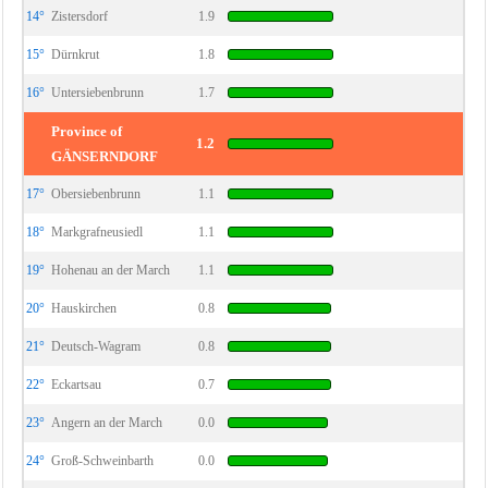
14°
Zistersdorf
1.9
15°
Dürnkrut
1.8
16°
Untersiebenbrunn
1.7
Province of
1.2
GÄNSERNDORF
17°
Obersiebenbrunn
1.1
18°
Markgrafneusiedl
1.1
19°
Hohenau an der March
1.1
20°
Hauskirchen
0.8
21°
Deutsch-Wagram
0.8
22°
Eckartsau
0.7
23°
Angern an der March
0.0
24°
Groß-Schweinbarth
0.0