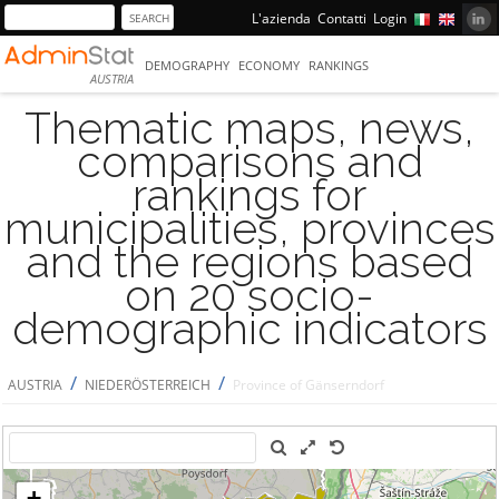
L'azienda
Contatti
Login
DEMOGRAPHY
ECONOMY
RANKINGS
AUSTRIA
Thematic maps, news,
comparisons and
rankings for
municipalities, provinces
and the regions based
on 20 socio-
demographic indicators
/
/
AUSTRIA
NIEDERÖSTERREICH
Province of Gänserndorf