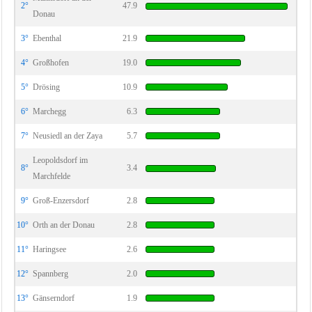
2°
47.9
Donau
3°
Ebenthal
21.9
4°
Großhofen
19.0
5°
Drösing
10.9
6°
Marchegg
6.3
7°
Neusiedl an der Zaya
5.7
Leopoldsdorf im
8°
3.4
Marchfelde
9°
Groß-Enzersdorf
2.8
10°
Orth an der Donau
2.8
11°
Haringsee
2.6
12°
Spannberg
2.0
13°
Gänserndorf
1.9