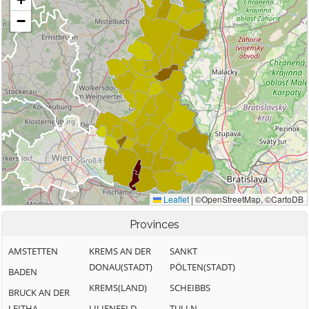
Provinces
AMSTETTEN
KREMS AN DER
SANKT
DONAU(STADT)
PÖLTEN(STADT)
BADEN
KREMS(LAND)
SCHEIBBS
BRUCK AN DER
LEITHA
LILIENFELD
TULLN