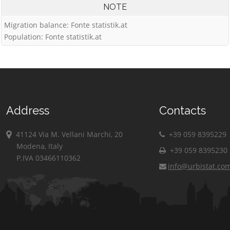
NOTE
Migration balance: Fonte statistik.at
Population: Fonte statistik.at
Address
Contacts
41124 Via M. Vellani Marchi, 20
+39 059 8395229
Modena, Italy
+39 059 8395230
P.IVA 03466110362
info@urbistat.co