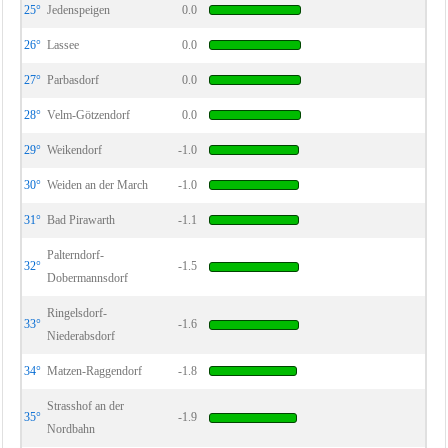
25°
Jedenspeigen
0.0
26°
Lassee
0.0
27°
Parbasdorf
0.0
28°
Velm-Götzendorf
0.0
29°
Weikendorf
-1.0
30°
Weiden an der March
-1.0
31°
Bad Pirawarth
-1.1
Palterndorf-
32°
-1.5
Dobermannsdorf
Ringelsdorf-
33°
-1.6
Niederabsdorf
34°
Matzen-Raggendorf
-1.8
Strasshof an der
35°
-1.9
Nordbahn