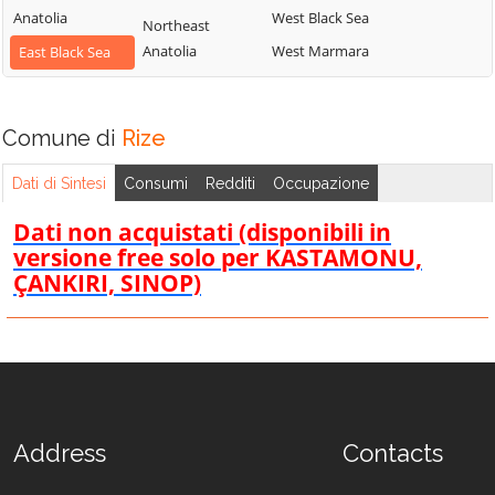
Anatolia
West Black Sea
Northeast
Anatolia
West Marmara
East Black Sea
Comune di
Rize
Dati di Sintesi
Consumi
Redditi
Occupazione
Dati non acquistati (disponibili in
versione free solo per KASTAMONU,
ÇANKIRI, SINOP)
Address
Contacts