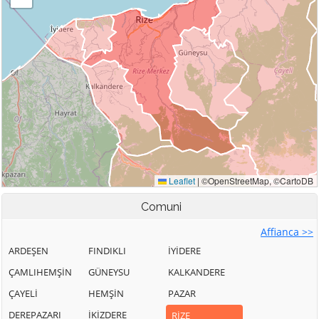
Comuni
Affianca >>
ARDEŞEN
FINDIKLI
İYİDERE
ÇAMLIHEMŞİN
GÜNEYSU
KALKANDERE
ÇAYELİ
HEMŞİN
PAZAR
DEREPAZARI
İKİZDERE
RİZE