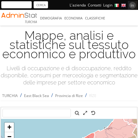
L'azienda
Contatti
Login
DEMOGRAFIA
ECONOMIA
CLASSIFICHE
TURCHIA
Mappe, analisi e
statistiche sul tessuto
economico e produttivo
Livelli di occupazione e di disoccupazione, reddito
disponibile, consumi per merceologia e segmentazione
delle imprese per settore economico
/
/
/
TURCHIA
East Black Sea
Provincia di Rize
RİZE