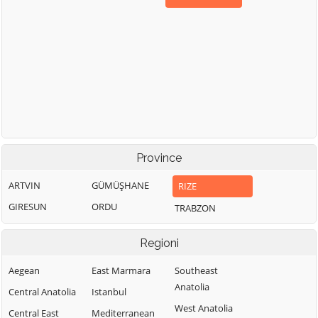
Province
ARTVIN
GÜMÜŞHANE
RIZE
GIRESUN
ORDU
TRABZON
Regioni
Aegean
East Marmara
Southeast
Anatolia
Central Anatolia
Istanbul
West Anatolia
Central East
Mediterranean