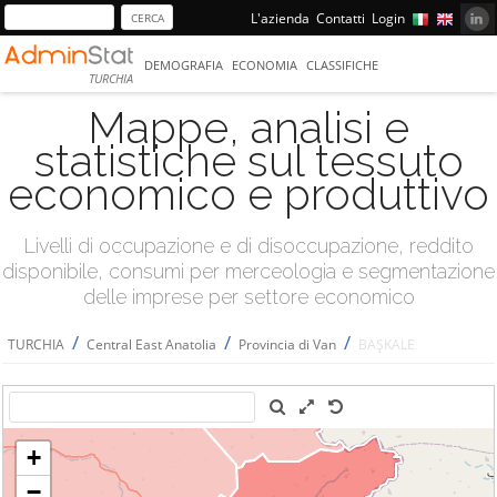
L'azienda
Contatti
Login
DEMOGRAFIA
ECONOMIA
CLASSIFICHE
TURCHIA
Mappe, analisi e
statistiche sul tessuto
economico e produttivo
Livelli di occupazione e di disoccupazione, reddito
disponibile, consumi per merceologia e segmentazione
delle imprese per settore economico
/
/
/
TURCHIA
Central East Anatolia
Provincia di Van
BAŞKALE