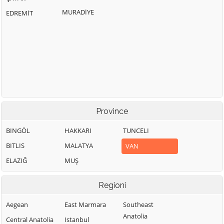
MURADİYE
EDREMİT
Province
BINGÖL
HAKKARI
TUNCELI
BITLIS
MALATYA
VAN
ELAZIĞ
MUŞ
Regioni
Aegean
East Marmara
Southeast
Anatolia
Central Anatolia
Istanbul