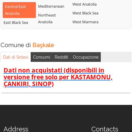
West Anatolia
Mediterranean
Central East
West Black Sea
Anatolia
Northeast
Anatolia
West Marmara
East Black Sea
Comune di
Başkale
Dati di Sintesi
Consumi
Redditi
Occupazione
Dati non acquistati (disponibili in
versione free solo per KASTAMONU,
ÇANKIRI, SINOP)
Address
Contacts