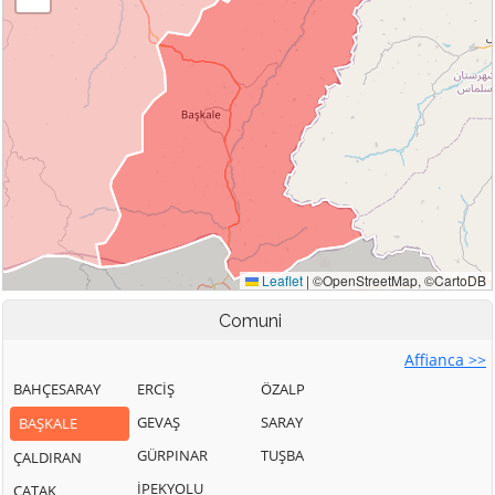
Comuni
Affianca >>
BAHÇESARAY
ERCİŞ
ÖZALP
GEVAŞ
SARAY
BAŞKALE
GÜRPINAR
TUŞBA
ÇALDIRAN
İPEKYOLU
ÇATAK