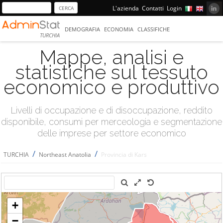
L'azienda
Contatti
Login
DEMOGRAFIA
ECONOMIA
CLASSIFICHE
TURCHIA
Mappe, analisi e
statistiche sul tessuto
economico e produttivo
Livelli di occupazione e di disoccupazione, reddito
disponibile, consumi per merceologia e segmentazione
delle imprese per settore economico
/
/
TURCHIA
Northeast Anatolia
Provincia di Kars