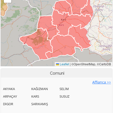
Comuni
Affianca >>
AKYAKA
KAĞIZMAN
SELİM
ARPAÇAY
KARS
SUSUZ
DİGOR
SARIKAMIŞ