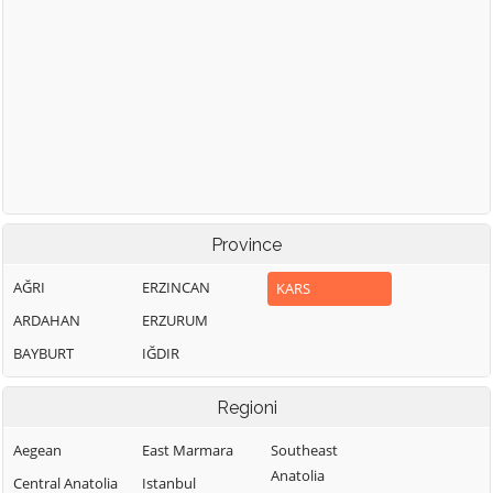
Province
AĞRI
ERZINCAN
KARS
ARDAHAN
ERZURUM
BAYBURT
IĞDIR
Regioni
Aegean
East Marmara
Southeast
Anatolia
Central Anatolia
Istanbul