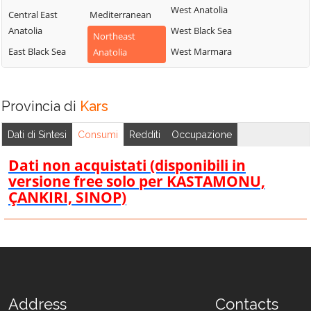
West Anatolia
Central East
Mediterranean
Anatolia
West Black Sea
Northeast
East Black Sea
West Marmara
Anatolia
Provincia di
Kars
Dati di Sintesi
Consumi
Redditi
Occupazione
Dati non acquistati (disponibili in
versione free solo per KASTAMONU,
ÇANKIRI, SINOP)
Address
Contacts