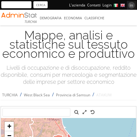
L'azienda
Contatti
Login
DEMOGRAFIA
ECONOMIA
CLASSIFICHE
TURCHIA
Mappe, analisi e
statistiche sul tessuto
economico e produttivo
Livelli di occupazione e di disoccupazione, reddito
disponibile, consumi per merceologia e segmentazione
delle imprese per settore economico
/
/
/
TURCHIA
West Black Sea
Provincia di Samsun
ATAKUM