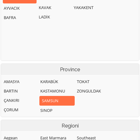
KAVAK
YAKAKENT
AYVACIK
LADİK
BAFRA
Province
AMASYA
KARABÜK
TOKAT
BARTIN
KASTAMONU
ZONGULDAK
ÇANKIRI
SAMSUN
ÇORUM
SINOP
Regioni
Aegean
East Marmara
Southeast