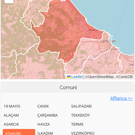
Comuni
Affianca >>
19 MAYIS
CANİK
SALIPAZARI
ALAÇAM
ÇARŞAMBA
TEKKEKÖY
ASARCIK
HAVZA
TERME
İLKADIM
VEZİRKÖPRÜ
ATAKUM