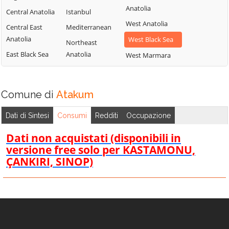
Anatolia
Central Anatolia
Istanbul
West Anatolia
Central East
Mediterranean
Anatolia
West Black Sea
Northeast
East Black Sea
Anatolia
West Marmara
Comune di
Atakum
Dati di Sintesi
Consumi
Redditi
Occupazione
Dati non acquistati (disponibili in
versione free solo per KASTAMONU,
ÇANKIRI, SINOP)