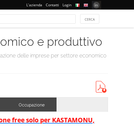
L'azienda
Contatti
Login
onomico e produttivo
tazione delle imprese per settore economico
Occupazione
rsione free solo per KASTAMONU,