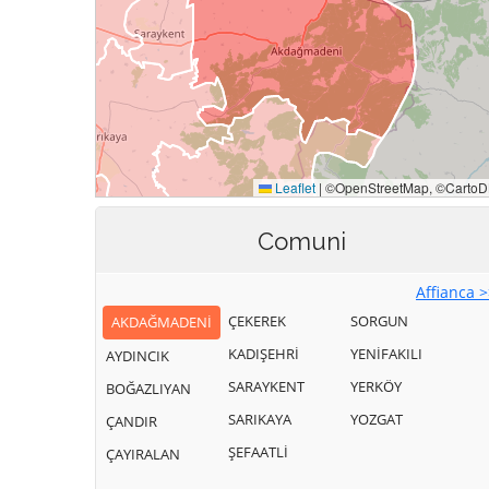
Comuni
Affianca 
ÇEKEREK
SORGUN
AKDAĞMADENİ
KADIŞEHRİ
YENİFAKILI
AYDINCIK
SARAYKENT
YERKÖY
BOĞAZLIYAN
SARIKAYA
YOZGAT
ÇANDIR
ŞEFAATLİ
ÇAYIRALAN