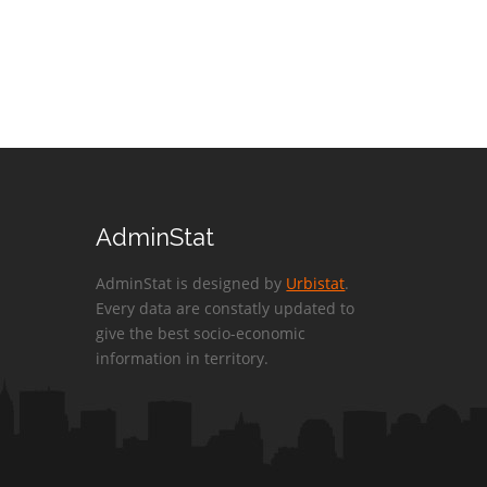
AdminStat
AdminStat is designed by
Urbistat
.
Every data are constatly updated to
give the best socio-economic
information in territory.