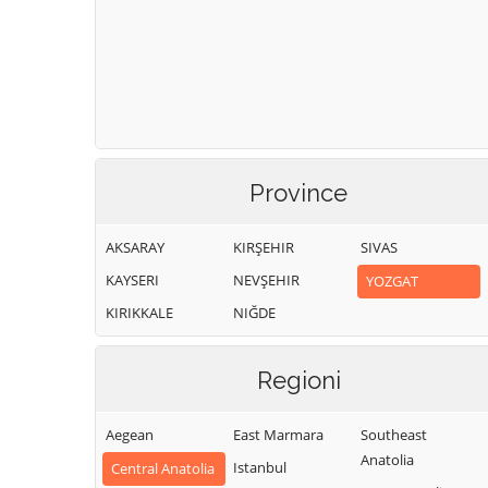
Province
AKSARAY
KIRŞEHIR
SIVAS
KAYSERI
NEVŞEHIR
YOZGAT
KIRIKKALE
NIĞDE
Regioni
Aegean
East Marmara
Southeast
Anatolia
Istanbul
Central Anatolia