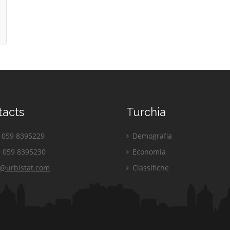
tacts
Turchia
059 8395229
Demografia
 059 8395230
Economia
o@urbistat.com
Classifiche