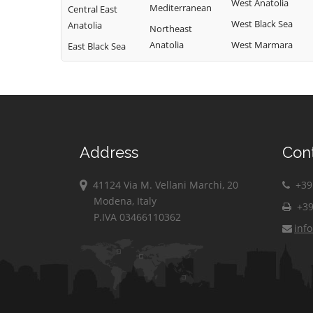
West Anatolia
Mediterranean
Central East
West Black Sea
Anatolia
Northeast
Anatolia
West Marmara
East Black Sea
Address
Con
41124 Via M. Vellani Marchi, 20
+39 
Modena, Italy
+39
P.IVA 03466110362
inf