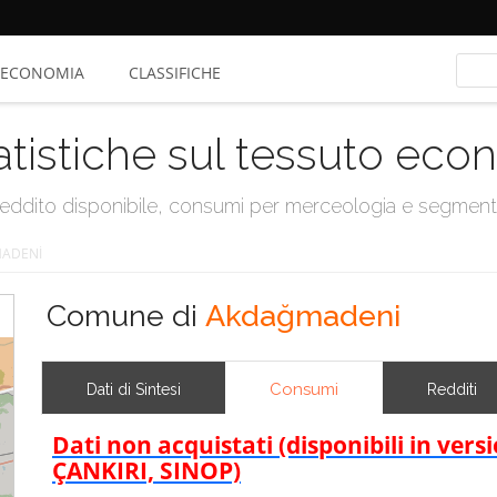
ECONOMIA
CLASSIFICHE
atistiche sul tessuto ec
, reddito disponibile, consumi per merceologia e segmen
ADENİ
Comune di
Akdağmadeni
Consumi
Dati di Sintesi
Redditi
Dati non acquistati (disponibili in ve
ÇANKIRI, SINOP)