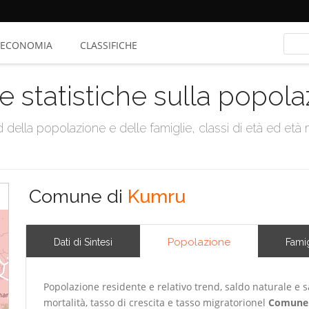
ECONOMIA
CLASSIFICHE
e statistiche sulla popol
della popolazione e delle famiglie, classi di età ed età me
Comune di
Kumru
Popolazione
Dati di Sintesi
Famig
Popolazione residente e relativo trend, saldo naturale e sa
mortalità, tasso di crescita e tasso migratorionel
Comune