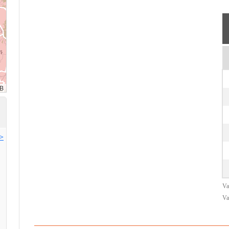
>>
Va
Va