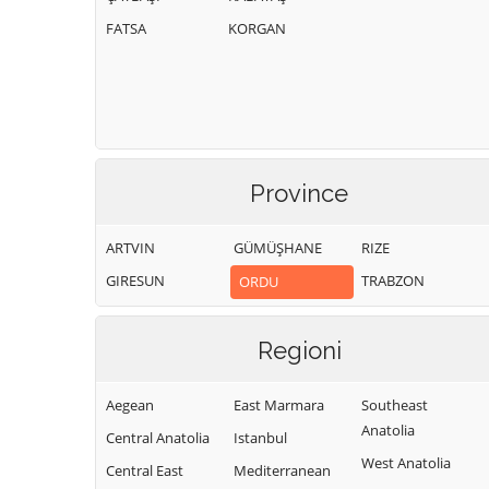
FATSA
KORGAN
Province
ARTVIN
GÜMÜŞHANE
RIZE
GIRESUN
TRABZON
ORDU
Regioni
Aegean
East Marmara
Southeast
Anatolia
Central Anatolia
Istanbul
West Anatolia
Central East
Mediterranean