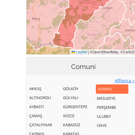
Comuni
Affianca 
AKKUŞ
GÖLKÖY
KUMRU
ALTINORDU
GÜLYALI
MESUDİYE
AYBASTI
GÜRGENTEPE
PERŞEMBE
ÇAMAŞ
İKİZCE
ULUBEY
ÇATALPINAR
KABADÜZ
ÜNYE
ÇAYBAŞI
KABATAŞ