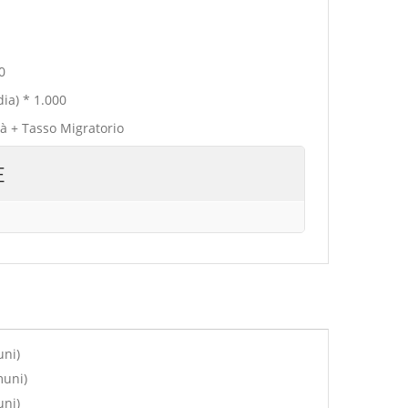
0
ia) * 1.000
tà + Tasso Migratorio
E
uni)
muni)
uni)