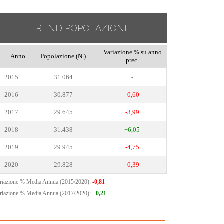
TREND POPOLAZIONE
Variazione % su anno
Anno
Popolazione (N.)
prec.
2015
31.064
-
2016
30.877
-0,60
2017
29.645
-3,99
2018
31.438
+6,05
2019
29.945
-4,75
2020
29.828
-0,39
riazione % Media Annua (2015/2020):
-0,81
riazione % Media Annua (2017/2020):
+0,21