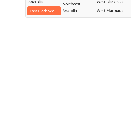
Anatolia
West Black Sea
Northeast
Anatolia
West Marmara
East Black Sea