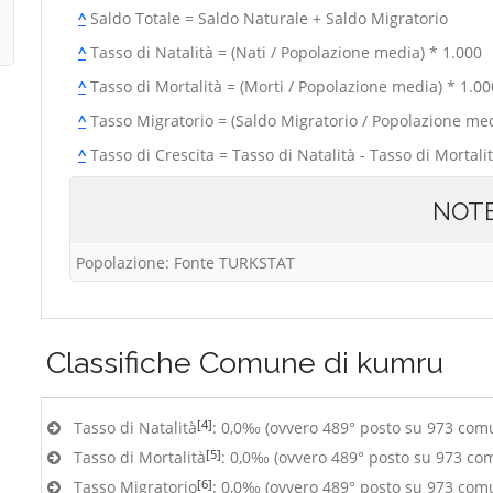
^
Saldo Totale = Saldo Naturale + Saldo Migratorio
^
Tasso di Natalità = (Nati / Popolazione media) * 1.000
^
Tasso di Mortalità = (Morti / Popolazione media) * 1.00
^
Tasso Migratorio = (Saldo Migratorio / Popolazione med
^
Tasso di Crescita = Tasso di Natalità - Tasso di Mortali
NOT
Popolazione: Fonte TURKSTAT
Classifiche
Comune di kumru
[4]
Tasso di Natalità
: 0,0‰ (ovvero 489° posto su 973 com
[5]
Tasso di Mortalità
: 0,0‰ (ovvero 489° posto su 973 co
[6]
Tasso Migratorio
: 0,0‰ (ovvero 489° posto su 973 com