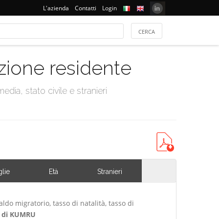
L'azienda
Contatti
Login
azione residente
dia, stato civile e stranieri
lie
Età
Stranieri
ldo migratorio, tasso di natalità, tasso di
 di KUMRU