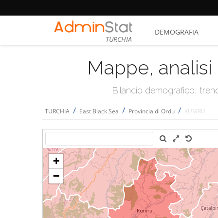
DEMOGRAFIA
TURCHIA
Mappe, analisi 
Bilancio demografico, trend 
/
/
/
TURCHIA
East Black Sea
Provincia di Ordu
KUMRU