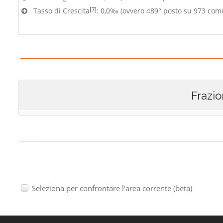
[7]
Tasso di Crescita
: 0,0‰ (ovvero 489° posto su 973 com
Frazio
Seleziona per confrontare l'area corrente (beta)