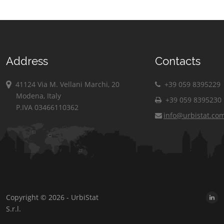
Address
Contacts
41124 Via M. Vellani Marchi, 20
+39 059 8395229
Modena, Italy
+39 059 8395230
P.IVA 03466110362
info@urbistat.co
Copyright © 2026 - UrbiStat
S.r.l.