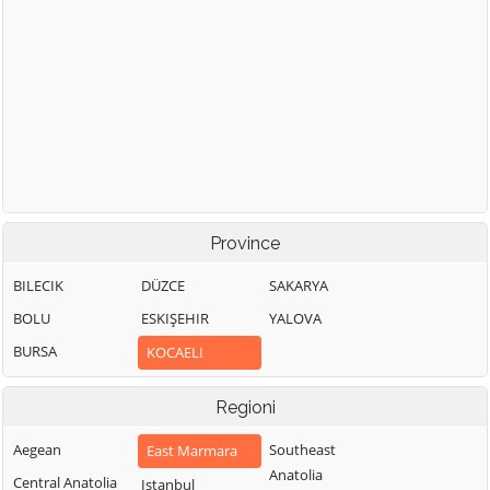
Province
BILECIK
DÜZCE
SAKARYA
BOLU
ESKIŞEHIR
YALOVA
BURSA
KOCAELI
Regioni
Aegean
Southeast
East Marmara
Anatolia
Central Anatolia
Istanbul