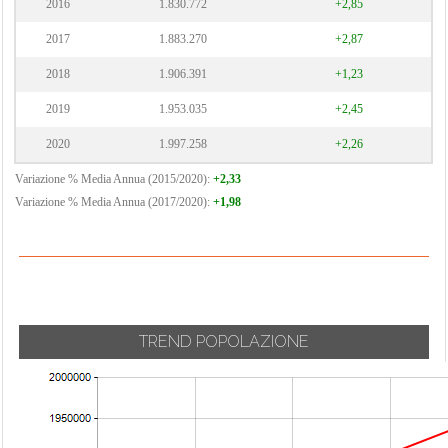
2016
1.830.772
+2,85
2017
1.883.270
+2,87
2018
1.906.391
+1,23
2019
1.953.035
+2,45
2020
1.997.258
+2,26
Variazione % Media Annua (2015/2020):
+2,33
Variazione % Media Annua (2017/2020):
+1,98
TREND POPOLAZIONE