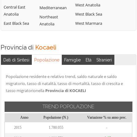
West Anatolia
Central East
Mediterranean
Anatolia
West Black Sea
Northeast
East Black Sea
West Marmara
Anatolia
Provincia di
Kocaeli
Dati di Sintesi
Popolazione
Famiglie
Età
Stranieri
Popolazione residente e relativo trend, saldo naturale e saldo
migratorio, tasso di natalità, tasso di mortalità, tasso di crescita e
tasso migratorionella
Provincia di KOCAELI
TREND POPOLAZIONE
Anno
Popolazione (N.)
Variazione % su anno prec.
2015
1.780.055
-