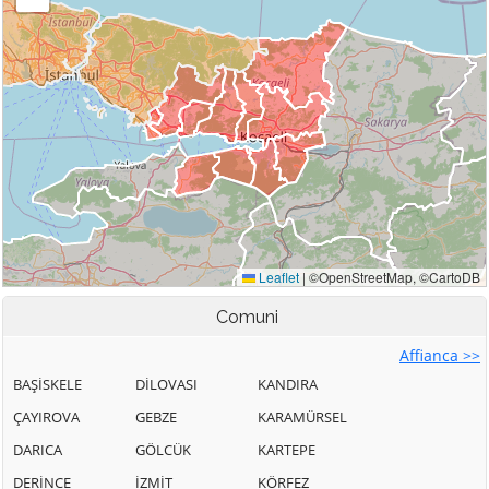
Comuni
Affianca >>
BAŞİSKELE
DİLOVASI
KANDIRA
ÇAYIROVA
GEBZE
KARAMÜRSEL
DARICA
GÖLCÜK
KARTEPE
DERİNCE
İZMİT
KÖRFEZ