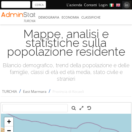
L'azienda
Contatti
Login
DEMOGRAFIA
ECONOMIA
CLASSIFICHE
TURCHIA
Mappe, analisi e
statistiche sulla
popolazione residente
Bilancio demografico, trend della popolazione e delle
famiglie, classi di età ed età media, stato civile e
stranieri
/
/
TURCHIA
East Marmara
Provincia di Kocaeli