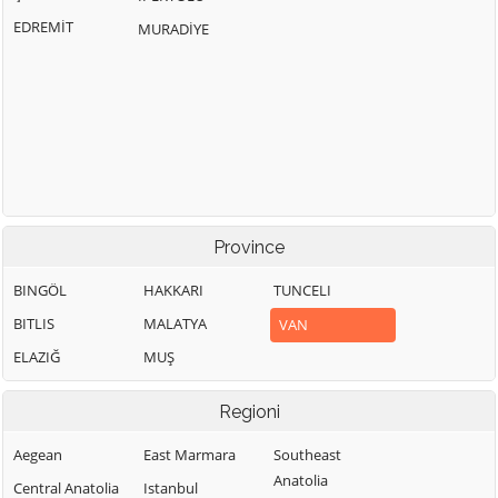
EDREMİT
MURADİYE
Province
BINGÖL
HAKKARI
TUNCELI
BITLIS
MALATYA
VAN
ELAZIĞ
MUŞ
Regioni
Aegean
East Marmara
Southeast
Anatolia
Central Anatolia
Istanbul