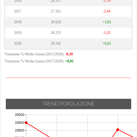
2016
28.311
-1,70
2017
27.565
-2,64
2018
28.620
+3,83
2019
28.235
-1,35
2020
28.242
+0,02
Variazione % Media Annua (2015/2020):
-0,39
Variazione % Media Annua (2017/2020):
+0,81
TREND POPOLAZIONE