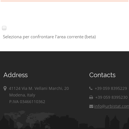
Seleziona per confrontare l'area corrente (beta)
Address
Contacts
41124 Via M. Vellani Marchi, 20
+39 059 8395229
Modena, Italy
+39 059 8395230
P.IVA 03466110362
info@urbistat.co