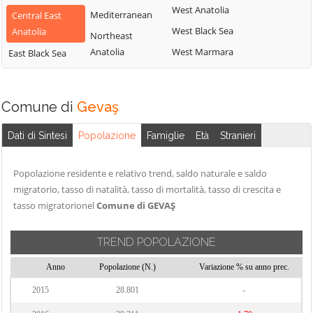
West Anatolia
Mediterranean
Central East
West Black Sea
Anatolia
Northeast
Anatolia
West Marmara
East Black Sea
Comune di
Gevaş
Dati di Sintesi
Popolazione
Famiglie
Età
Stranieri
Popolazione residente e relativo trend, saldo naturale e saldo
migratorio, tasso di natalità, tasso di mortalità, tasso di crescita e
tasso migratorionel
Comune di GEVAŞ
TREND POPOLAZIONE
Anno
Popolazione (N.)
Variazione % su anno prec.
2015
28.801
-