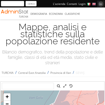
L'azienda
Contatti
Login
DEMOGRAFIA
ECONOMIA
CLASSIFICHE
TURCHIA
Mappe, analisi e
statistiche sulla
popolazione residente
Bilancio demografico, trend della popolazione e delle
famiglie, classi di età ed età media, stato civile e
stranieri
/
/
/
TURCHIA
Central East Anatolia
Provincia di Van
GEVAŞ