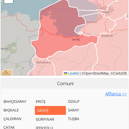
Comuni
Affianca >>
BAHÇESARAY
ERCİŞ
ÖZALP
BAŞKALE
SARAY
GEVAŞ
ÇALDIRAN
TUŞBA
GÜRPINAR
ÇATAK
İPEKYOLU