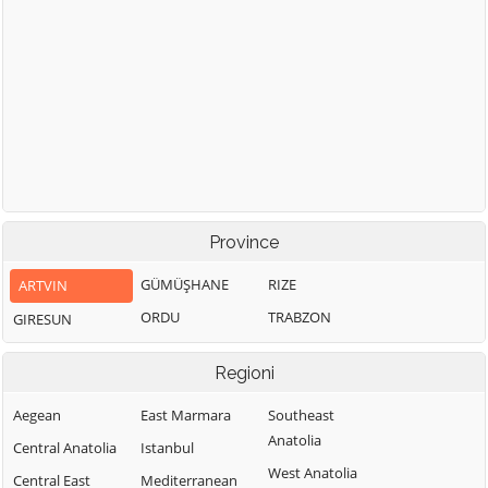
Province
GÜMÜŞHANE
RIZE
ARTVIN
ORDU
TRABZON
GIRESUN
Regioni
Aegean
East Marmara
Southeast
Anatolia
Central Anatolia
Istanbul
West Anatolia
Central East
Mediterranean