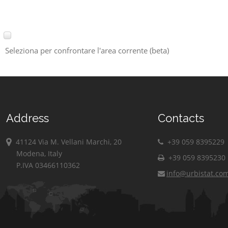
Seleziona per confrontare l'area corrente (beta)
Address
Contacts
41124 Via M. Vellani Marchi, 20
+39 059 8395229
Modena, Italy
+39 059 8395230
P.IVA 03466110362
info@urbistat.co