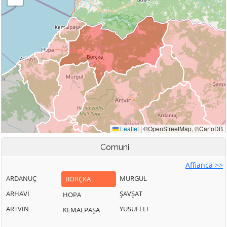
Comuni
Affianca >>
ARDANUÇ
MURGUL
BORÇKA
ARHAVİ
ŞAVŞAT
HOPA
ARTVİN
YUSUFELİ
KEMALPAŞA