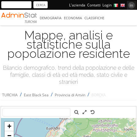
L'azienda
Contatti
Login
DEMOGRAFIA
ECONOMIA
CLASSIFICHE
TURCHIA
Mappe, analisi e
statistiche sulla
popolazione residente
Bilancio demografico, trend della popolazione e delle
famiglie, classi di età ed età media, stato civile e
stranieri
/
/
/
TURCHIA
East Black Sea
Provincia di Artvin
BORÇKA