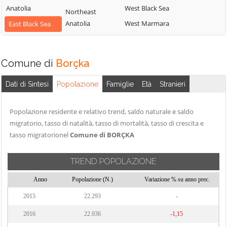
Anatolia
West Black Sea
Northeast
Anatolia
West Marmara
East Black Sea
Comune di
Borçka
Dati di Sintesi
Popolazione
Famiglie
Età
Stranieri
Popolazione residente e relativo trend, saldo naturale e saldo
migratorio, tasso di natalità, tasso di mortalità, tasso di crescita e
tasso migratorionel
Comune di BORÇKA
TREND POPOLAZIONE
Anno
Popolazione (N.)
Variazione % su anno prec.
2015
22.293
-
2016
22.036
-1,15