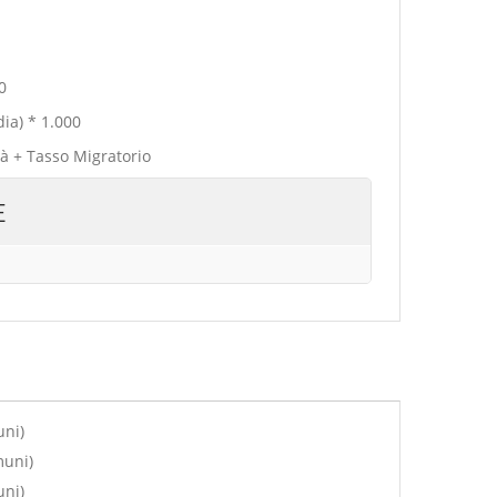
0
ia) * 1.000
tà + Tasso Migratorio
E
uni)
muni)
uni)