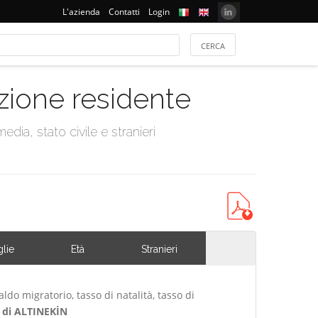
L'azienda
Contatti
Login
azione residente
dia, stato civile e stranieri
lie
Età
Stranieri
ldo migratorio, tasso di natalità, tasso di
di ALTINEKİN