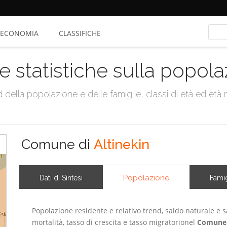
ECONOMIA
CLASSIFICHE
e statistiche sulla popol
della popolazione e delle famiglie, classi di età ed età me
Comune di
Altinekin
Popolazione
Dati di Sintesi
Famig
Popolazione residente e relativo trend, saldo naturale e sa
mortalità, tasso di crescita e tasso migratorionel
Comune 