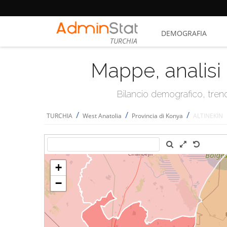
DEMOGRAFIA
TURCHIA
Mappe, analisi 
Bilancio demografico, trend 
/
/
/
TURCHIA
West Anatolia
Provincia di Konya
ALTINEKİN