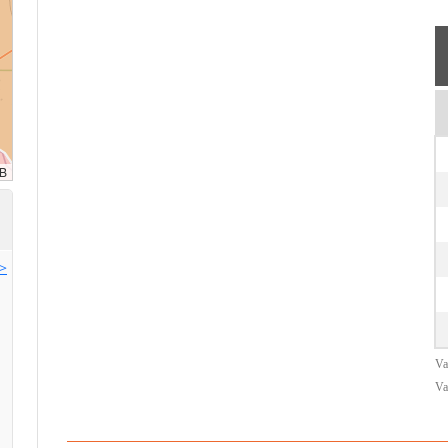
>>
Va
Va