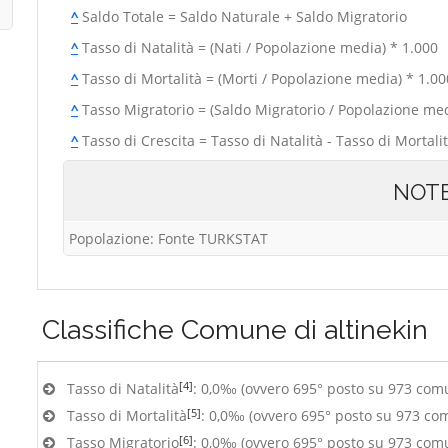
^
Saldo Totale = Saldo Naturale + Saldo Migratorio
^
Tasso di Natalità = (Nati / Popolazione media) * 1.000
^
Tasso di Mortalità = (Morti / Popolazione media) * 1.00
^
Tasso Migratorio = (Saldo Migratorio / Popolazione med
^
Tasso di Crescita = Tasso di Natalità - Tasso di Mortali
NOT
Popolazione: Fonte TURKSTAT
Classifiche
Comune di altinekin
[4]
Tasso di Natalità
: 0,0‰ (ovvero 695° posto su 973 com
[5]
Tasso di Mortalità
: 0,0‰ (ovvero 695° posto su 973 co
[6]
Tasso Migratorio
: 0,0‰ (ovvero 695° posto su 973 com