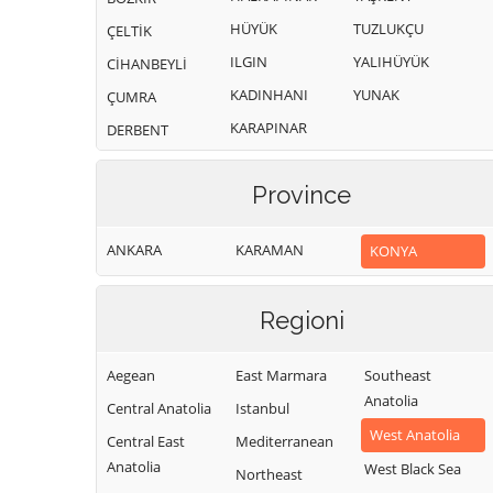
HÜYÜK
TUZLUKÇU
ÇELTİK
ILGIN
YALIHÜYÜK
CİHANBEYLİ
KADINHANI
YUNAK
ÇUMRA
KARAPINAR
DERBENT
KARATAY
DEREBUCAK
Province
ANKARA
KARAMAN
KONYA
Regioni
Aegean
East Marmara
Southeast
Anatolia
Central Anatolia
Istanbul
West Anatolia
Central East
Mediterranean
Anatolia
West Black Sea
Northeast