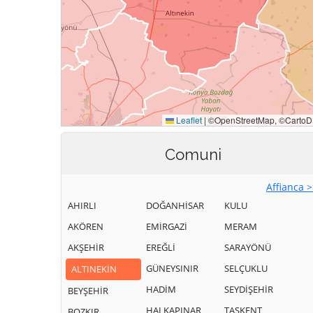
Comuni
Affianca 
AHIRLI
DOĞANHİSAR
KULU
AKÖREN
EMİRGAZİ
MERAM
AKŞEHİR
EREĞLİ
SARAYÖNÜ
GÜNEYSINIR
SELÇUKLU
ALTINEKİN
HADİM
SEYDİŞEHİR
BEYŞEHİR
HALKAPINAR
TAŞKENT
BOZKIR