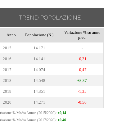
TREND POPOLAZIONE
Variazione % su anno
Anno
Popolazione (N.)
prec.
2015
14.171
-
2016
14.141
-0,21
2017
14.074
-0,47
2018
14.548
+3,37
2019
14.351
-1,35
2020
14.271
-0,56
riazione % Media Annua (2015/2020):
+0,14
riazione % Media Annua (2017/2020):
+0,46