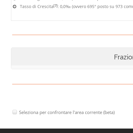
[7]
Tasso di Crescita
: 0,0‰ (ovvero 695° posto su 973 com
Frazio
Seleziona per confrontare l'area corrente (beta)