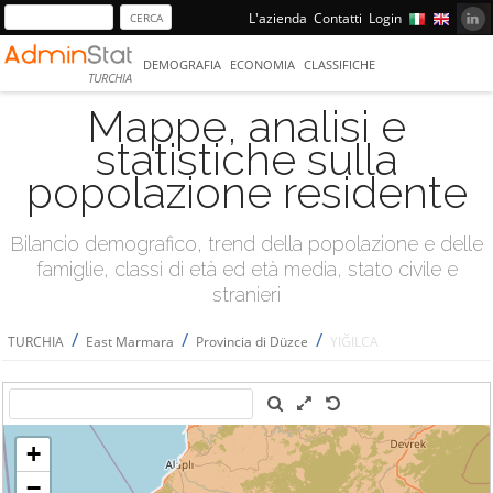
L'azienda
Contatti
Login
DEMOGRAFIA
ECONOMIA
CLASSIFICHE
TURCHIA
Mappe, analisi e
statistiche sulla
popolazione residente
Bilancio demografico, trend della popolazione e delle
famiglie, classi di età ed età media, stato civile e
stranieri
/
/
/
TURCHIA
East Marmara
Provincia di Düzce
YIĞILCA