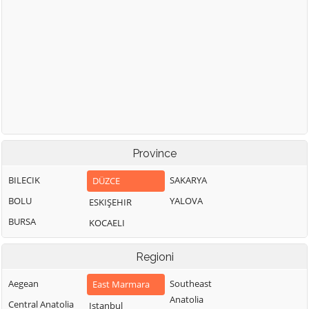
Province
BILECIK
SAKARYA
DÜZCE
BOLU
YALOVA
ESKIŞEHIR
BURSA
KOCAELI
Regioni
Aegean
Southeast
East Marmara
Anatolia
Central Anatolia
Istanbul