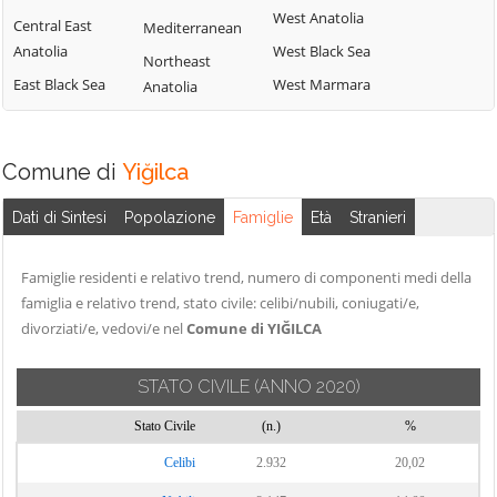
West Anatolia
Central East
Mediterranean
Anatolia
West Black Sea
Northeast
East Black Sea
West Marmara
Anatolia
Comune di
Yiğilca
Dati di Sintesi
Popolazione
Famiglie
Età
Stranieri
Famiglie residenti e relativo trend, numero di componenti medi della
famiglia e relativo trend, stato civile: celibi/nubili, coniugati/e,
divorziati/e, vedovi/e nel
Comune di YIĞILCA
STATO CIVILE
(ANNO 2020)
Stato Civile
(n.)
%
Celibi
2.932
20,02