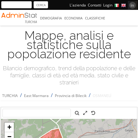
L'azienda
Contatti
Login
DEMOGRAFIA
ECONOMIA
CLASSIFICHE
TURCHIA
Mappe, analisi e
statistiche sulla
popolazione residente
Bilancio demografico, trend della popolazione e delle
famiglie, classi di età ed età media, stato civile e
stranieri
/
/
/
TURCHIA
East Marmara
Provincia di Bilecik
OSMANELİ