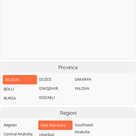
Province
DÜZCE
SAKARYA
BILECIK
ESKIŞEHIR
YALOVA
BOLU
KOCAELI
BURSA
Regioni
Aegean
Southeast
East Marmara
Anatolia
Central Anatolia
Istanbul