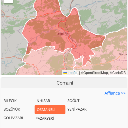
Comuni
Affianca >>
BİLECİK
İNHİSAR
SÖĞÜT
BOZÜYÜK
YENİPAZAR
OSMANELİ
GÖLPAZARI
PAZARYERİ