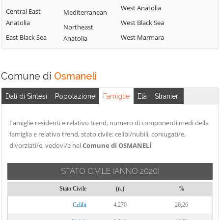
West Anatolia
Central East
Mediterranean
Anatolia
West Black Sea
Northeast
East Black Sea
West Marmara
Anatolia
Comune di
Osmaneli
Dati di Sintesi
Popolazione
Famiglie
Età
Stranieri
Famiglie residenti e relativo trend, numero di componenti medi della
famiglia e relativo trend, stato civile: celibi/nubili, coniugati/e,
divorziati/e, vedovi/e nel
Comune di OSMANELİ
STATO CIVILE
(ANNO 2020)
Stato Civile
(n.)
%
Celibi
4.270
20,26