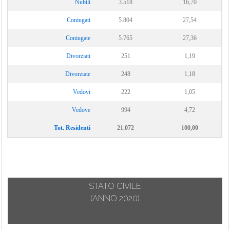
Nubili
3.518
16,70
Coniugati
5.804
27,54
Coniugate
5.765
27,36
Divorziati
251
1,19
Divorziate
248
1,18
Vedovi
222
1,05
Vedove
994
4,72
Tot. Residenti
21.072
100,00
STATO CIVILE
(ANNO 2020)