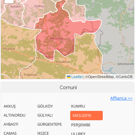
Comuni
Affianca >>
AKKUŞ
GÖLKÖY
KUMRU
ALTINORDU
GÜLYALI
MESUDİYE
AYBASTI
GÜRGENTEPE
PERŞEMBE
ÇAMAŞ
İKİZCE
ULUBEY