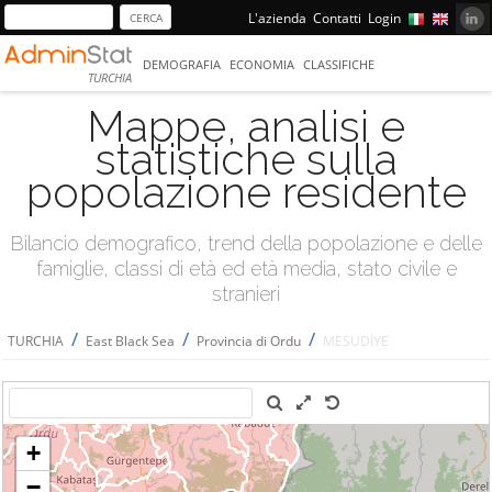
L'azienda
Contatti
Login
DEMOGRAFIA
ECONOMIA
CLASSIFICHE
TURCHIA
Mappe, analisi e
statistiche sulla
popolazione residente
Bilancio demografico, trend della popolazione e delle
famiglie, classi di età ed età media, stato civile e
stranieri
/
/
/
TURCHIA
East Black Sea
Provincia di Ordu
MESUDİYE