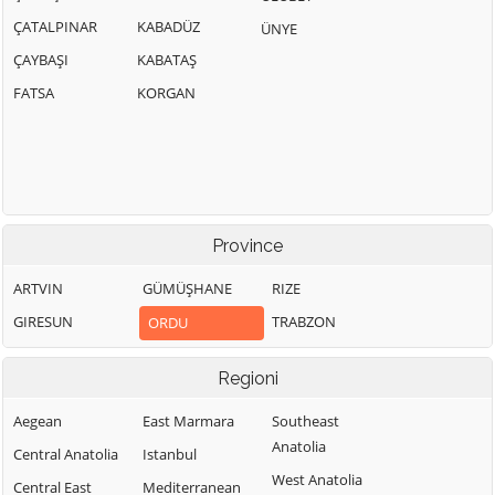
ÇATALPINAR
KABADÜZ
ÜNYE
ÇAYBAŞI
KABATAŞ
FATSA
KORGAN
Province
ARTVIN
GÜMÜŞHANE
RIZE
GIRESUN
TRABZON
ORDU
Regioni
Aegean
East Marmara
Southeast
Anatolia
Central Anatolia
Istanbul
West Anatolia
Central East
Mediterranean