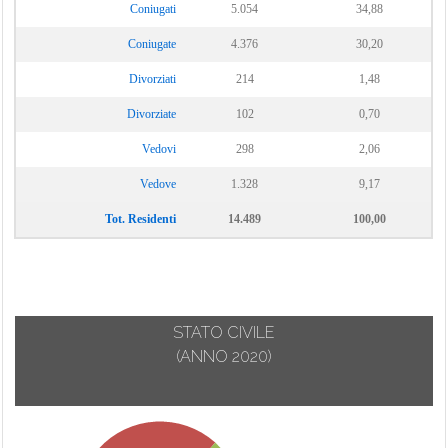
Coniugati
5.054
34,88
Coniugate
4.376
30,20
Divorziati
214
1,48
Divorziate
102
0,70
Vedovi
298
2,06
Vedove
1.328
9,17
Tot. Residenti
14.489
100,00
STATO CIVILE
(ANNO 2020)