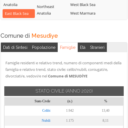
Anatolia
West Black Sea
Northeast
Anatolia
West Marmara
East Black Sea
Comune di
Mesudiye
Dati di Sintesi
Popolazione
Famiglie
Età
Stranieri
Famiglie residenti e relativo trend, numero di componenti medi della
famiglia e relativo trend, stato civile: celibi/nubili, coniugati/e,
divorziati/e, vedovi/e nel
Comune di MESUDİYE
STATO CIVILE
(ANNO 2020)
Stato Civile
(n.)
%
Celibi
1.942
13,40
Nubili
1.175
8,11