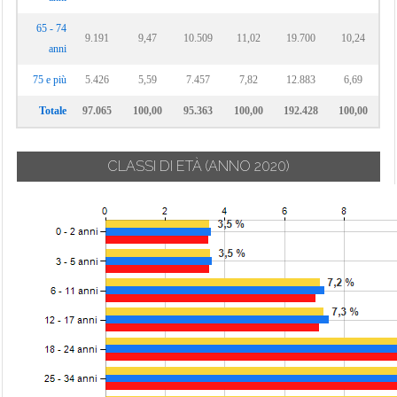
65 - 74
9.191
9,47
10.509
11,02
19.700
10,24
anni
75 e più
5.426
5,59
7.457
7,82
12.883
6,69
Totale
97.065
100,00
95.363
100,00
192.428
100,00
CLASSI DI ETÀ
(ANNO 2020)