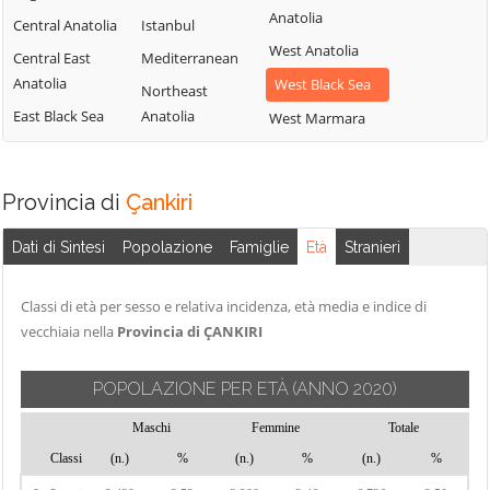
Anatolia
Central Anatolia
Istanbul
West Anatolia
Central East
Mediterranean
Anatolia
West Black Sea
Northeast
East Black Sea
Anatolia
West Marmara
Provincia di
Çankiri
Dati di Sintesi
Popolazione
Famiglie
Età
Stranieri
Classi di età per sesso e relativa incidenza, età media e indice di
vecchiaia nella
Provincia di ÇANKIRI
POPOLAZIONE PER ETÀ
(ANNO 2020)
Maschi
Femmine
Totale
Classi
(n.)
%
(n.)
%
(n.)
%