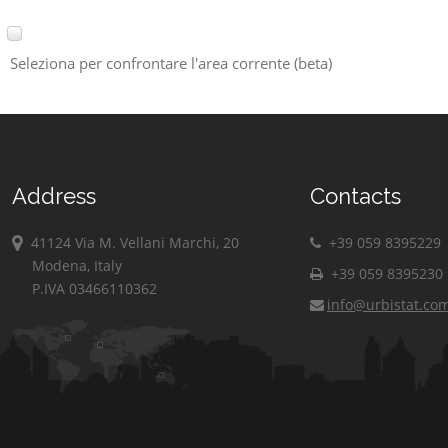
Seleziona per confrontare l'area corrente (beta)
Address
Contacts
41124 Via M. Vellani Marchi, 20
+39 059 8395229
Modena, Italy
+39 059 8395230
P.IVA 03466110362
info@urbistat.co