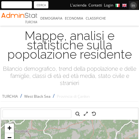
L'azienda
Contatti
Login
DEMOGRAFIA
ECONOMIA
CLASSIFICHE
TURCHIA
Mappe, analisi e
statistiche sulla
popolazione residente
Bilancio demografico, trend della popolazione e delle
famiglie, classi di età ed età media, stato civile e
stranieri
/
/
TURCHIA
West Black Sea
Provincia di Çankırı