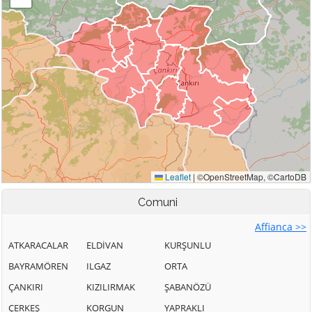
Comuni
Affianca >>
ATKARACALAR
ELDİVAN
KURŞUNLU
BAYRAMÖREN
ILGAZ
ORTA
ÇANKIRI
KIZILIRMAK
ŞABANÖZÜ
ÇERKEŞ
KORGUN
YAPRAKLI