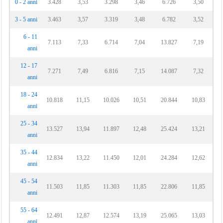
0 - 2 anni
3.428
3,53
3.298
3,46
6.726
3,50
3 - 5 anni
3.463
3,57
3.319
3,48
6.782
3,52
6 - 11
7.113
7,33
6.714
7,04
13.827
7,19
anni
12 - 17
7.271
7,49
6.816
7,15
14.087
7,32
anni
18 - 24
10.818
11,15
10.026
10,51
20.844
10,83
anni
25 - 34
13.527
13,94
11.897
12,48
25.424
13,21
anni
35 - 44
12.834
13,22
11.450
12,01
24.284
12,62
anni
45 - 54
11.503
11,85
11.303
11,85
22.806
11,85
anni
55 - 64
12.491
12,87
12.574
13,19
25.065
13,03
anni