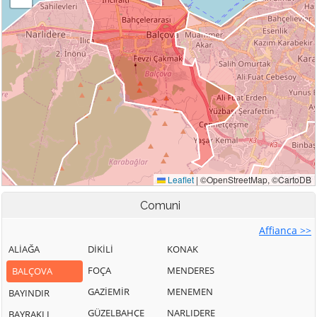
Comuni
Affianca >>
ALİAĞA
DİKİLİ
KONAK
FOÇA
MENDERES
BALÇOVA
GAZİEMİR
MENEMEN
BAYINDIR
GÜZELBAHÇE
NARLIDERE
BAYRAKLI