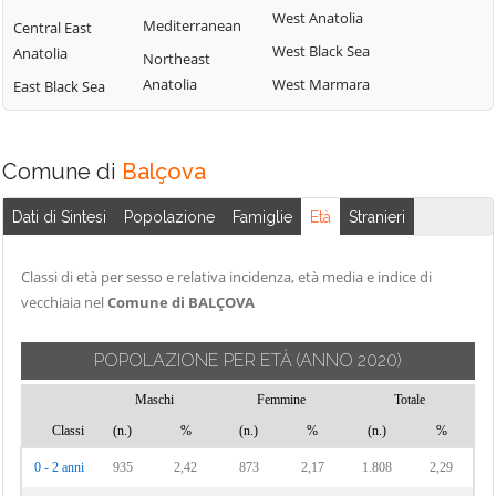
West Anatolia
Mediterranean
Central East
West Black Sea
Anatolia
Northeast
Anatolia
West Marmara
East Black Sea
Comune di
Balçova
Dati di Sintesi
Popolazione
Famiglie
Età
Stranieri
Classi di età per sesso e relativa incidenza, età media e indice di
vecchiaia nel
Comune di BALÇOVA
POPOLAZIONE PER ETÀ
(ANNO 2020)
Maschi
Femmine
Totale
Classi
(n.)
%
(n.)
%
(n.)
%
0 - 2 anni
935
2,42
873
2,17
1.808
2,29