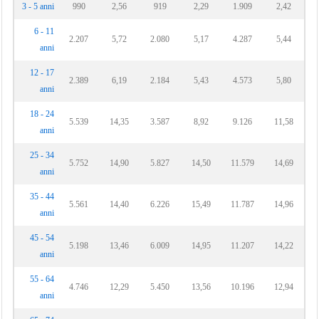
3 - 5 anni
990
2,56
919
2,29
1.909
2,42
6 - 11
2.207
5,72
2.080
5,17
4.287
5,44
anni
12 - 17
2.389
6,19
2.184
5,43
4.573
5,80
anni
18 - 24
5.539
14,35
3.587
8,92
9.126
11,58
anni
25 - 34
5.752
14,90
5.827
14,50
11.579
14,69
anni
35 - 44
5.561
14,40
6.226
15,49
11.787
14,96
anni
45 - 54
5.198
13,46
6.009
14,95
11.207
14,22
anni
55 - 64
4.746
12,29
5.450
13,56
10.196
12,94
anni