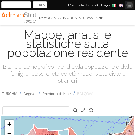
L'azienda
Contatti
Login
DEMOGRAFIA
ECONOMIA
CLASSIFICHE
TURCHIA
Mappe, analisi e
statistiche sulla
popolazione residente
Bilancio demografico, trend della popolazione e delle
famiglie, classi di età ed età media, stato civile e
stranieri
/
/
/
TURCHIA
Aegean
Provincia di İzmir
BALÇOVA