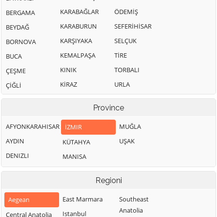
KARABAĞLAR
ÖDEMİŞ
BERGAMA
KARABURUN
SEFERİHİSAR
BEYDAĞ
KARŞIYAKA
SELÇUK
BORNOVA
KEMALPAŞA
TİRE
BUCA
KINIK
TORBALI
ÇEŞME
KİRAZ
URLA
ÇİĞLİ
Province
AFYONKARAHISAR
MUĞLA
İZMIR
AYDIN
UŞAK
KÜTAHYA
DENIZLI
MANISA
Regioni
East Marmara
Southeast
Aegean
Anatolia
Istanbul
Central Anatolia