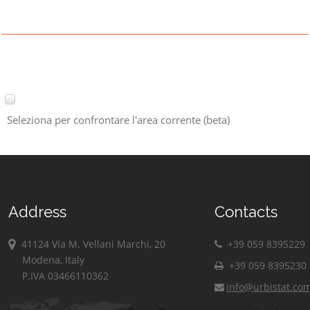
Seleziona per confrontare l'area corrente (beta)
Address
Contacts
41124 Via M. Vellani Marchi, 20
+39 059 8395229
Modena, Italy
+39 059 8395230
P.IVA 03466110362
info@urbistat.co