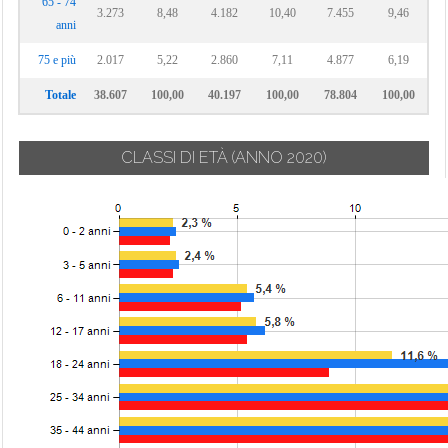
65 - 74
3.273
8,48
4.182
10,40
7.455
9,46
anni
75 e più
2.017
5,22
2.860
7,11
4.877
6,19
Totale
38.607
100,00
40.197
100,00
78.804
100,00
CLASSI DI ETÀ
(ANNO 2020)