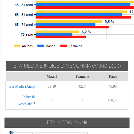
ETA' MEDIA E INDICE DI VECCHIAIA
(ANNO 2020)
Maschi
Femmine
Totale
Eta' Media (Anni)
39,19
42,54
40,90
Indice di
-
-
120,77
[1]
vecchiaia
ETA' MEDIA (ANNI)