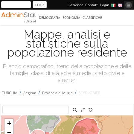
L'azienda
Contatti
Login
DEMOGRAFIA
ECONOMIA
CLASSIFICHE
TURCHIA
Mappe, analisi e
statistiche sulla
popolazione residente
Bilancio demografico, trend della popolazione e delle
famiglie, classi di età ed età media, stato civile e
stranieri
/
/
/
TURCHIA
Aegean
Provincia di Muğla
SEYDİKEMER