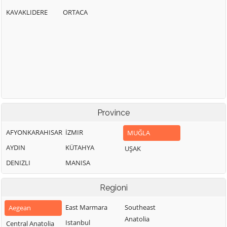
KAVAKLIDERE
ORTACA
Province
AFYONKARAHISAR
İZMIR
MUĞLA
AYDIN
KÜTAHYA
UŞAK
DENIZLI
MANISA
Regioni
East Marmara
Southeast
Aegean
Anatolia
Istanbul
Central Anatolia