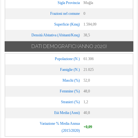
Sigla Provincia
Muğla
Frazioni nel comune
0
Superficie (Kmq)
1.594,09
Densità Abitativa (Abitanti/Kmq)
38,5
DATI DEMOGRAFICI
(ANNO 2020)
Popolazione (N.)
61.306
Famiglie (N.)
21.025
Maschi (%)
52,0
Femmine (%)
48,0
Stranieri (%)
1,2
Età Media (Anni)
40,8
Variazione % Media Annua
+0,09
(2015/2020)