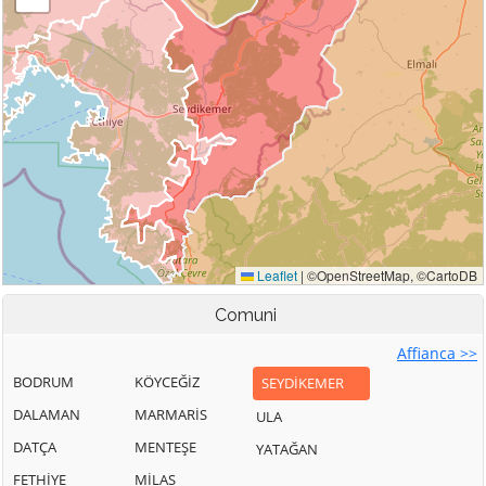
Comuni
Affianca >>
BODRUM
KÖYCEĞİZ
SEYDİKEMER
DALAMAN
MARMARİS
ULA
DATÇA
MENTEŞE
YATAĞAN
FETHİYE
MİLAS