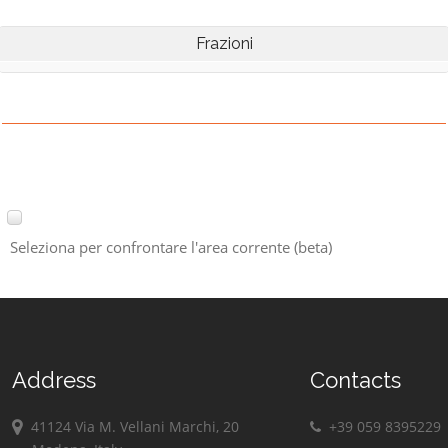
Frazioni
Seleziona per confrontare l'area corrente (beta)
Address
Contacts
41124 Via M. Vellani Marchi, 20
+39 059 8395229