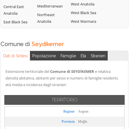
West Anatolia
Mediterranean
Central East
West Black Sea
Anatolia
Northeast
Anatolia
West Marmara
East Black Sea
Comune di
Seydikemer
Dati di Sintesi
Popolazione
Famiglie
Età
Stranieri
Estensione territoriale del
Comune di SEYDİKEMER
e relativa
densità abitativa, abitanti per sesso e numero di famiglie residenti,
età media e incidenza degli stranieri
TERRITORIO
Regione
Aegean
Provincia
Muğla