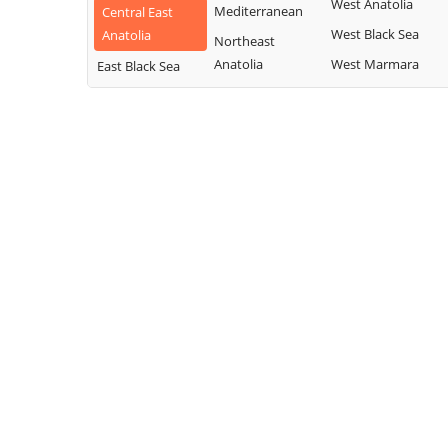
West Anatolia
Mediterranean
Central East
West Black Sea
Anatolia
Northeast
Anatolia
West Marmara
East Black Sea