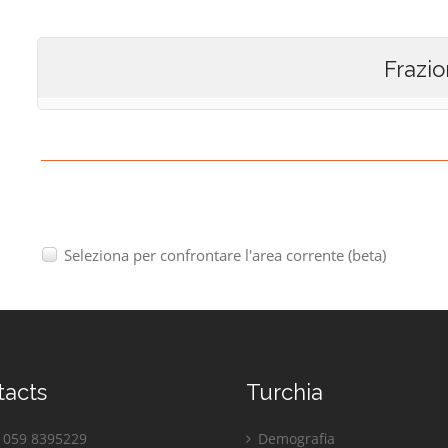
Frazio
Seleziona per confrontare l'area corrente (beta)
tacts
Turchia
059 8395229
Demografia