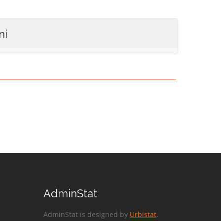
ni
AdminStat
AdminStat is designed by
Urbistat
.