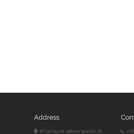
Address
Con
41124 Via M. Vellani Marchi, 20
+39 