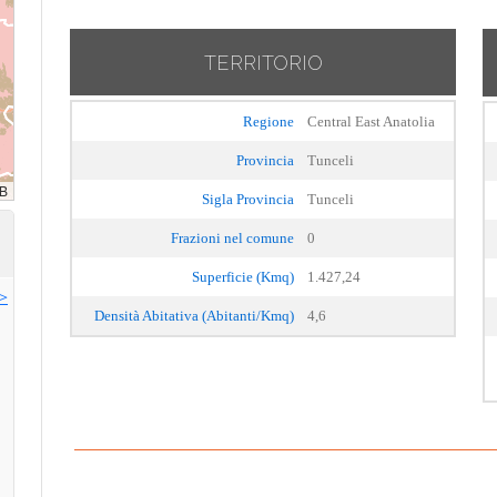
TERRITORIO
Regione
Central East Anatolia
Provincia
Tunceli
Sigla Provincia
Tunceli
Frazioni nel comune
0
Superficie (Kmq)
1.427,24
>>
Densità Abitativa (Abitanti/Kmq)
4,6