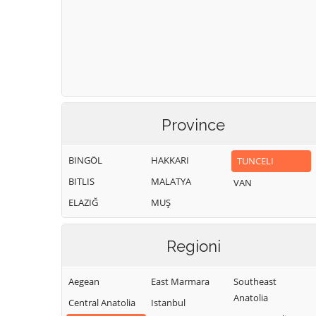
Province
BINGÖL
HAKKARI
TUNCELI
BITLIS
MALATYA
VAN
ELAZIĞ
MUŞ
Regioni
Aegean
East Marmara
Southeast
Anatolia
Central Anatolia
Istanbul