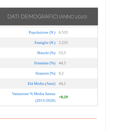
DATI DEMOGRAFICI
(ANNO 2020)
Popolazione (N.)
6.533
Famiglie (N.)
2.235
Maschi (%)
55,5
Femmine (%)
44,5
Stranieri (%)
0,2
Età Media (Anni)
44,2
Variazione % Media Annua
+0,29
(2015/2020)