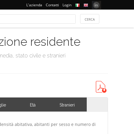
L'azienda
Contatti
Login
azione residente
dia, stato civile e stranieri
lie
Età
Stranieri
densità abitativa, abitanti per sesso e numero di