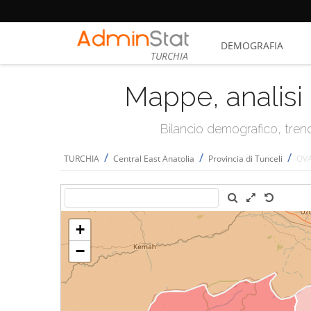
DEMOGRAFIA
TURCHIA
Mappe, analisi 
Bilancio demografico, trend 
/
/
/
TURCHIA
Central East Anatolia
Provincia di Tunceli
OVA