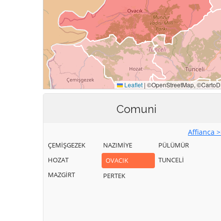
Comuni
Affianca 
ÇEMİŞGEZEK
NAZIMİYE
PÜLÜMÜR
HOZAT
TUNCELİ
OVACIK
MAZGİRT
PERTEK