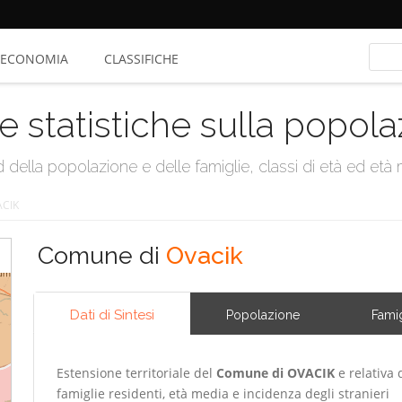
ECONOMIA
CLASSIFICHE
e statistiche sulla popol
della popolazione e delle famiglie, classi di età ed età me
CIK
Comune di
Ovacik
Dati di Sintesi
Popolazione
Famig
Estensione territoriale del
Comune di OVACIK
e relativa 
famiglie residenti, età media e incidenza degli stranieri