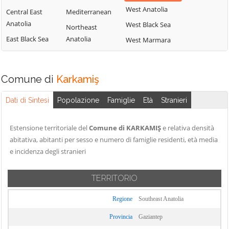
West Anatolia
Central East
Mediterranean
Anatolia
West Black Sea
Northeast
East Black Sea
Anatolia
West Marmara
Comune di
Karkamiş
Dati di Sintesi
Popolazione
Famiglie
Età
Stranieri
Estensione territoriale del
Comune di KARKAMIŞ
e relativa densità
abitativa, abitanti per sesso e numero di famiglie residenti, età media
e incidenza degli stranieri
TERRITORIO
Regione
Southeast Anatolia
Provincia
Gaziantep