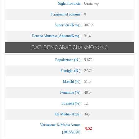
Sigla Provincia
Gaziantep
Frazioni nel comune
0
Superficie (Kmq)
307,99
Densità Abitativa (Abitanti/Kmq)
31,4
DATI DEMOGRAFICI
(ANNO 2020)
Popolazione (N.)
9.672
Famiglie (N.)
2.574
Maschi (%)
51,5
Femmine (%)
48,5
Stranieri (%)
1,1
Età Media (Anni)
34,7
Variazione % Media Annua
-0,52
(2015/2020)