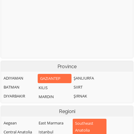
Province
ADIYAMAN
ŞANLIURFA
GAZIANTEP
BATMAN
SIIRT
KILIS
DIYARBAKIR
ŞIRNAK
MARDIN
Regioni
Aegean
East Marmara
Southeast
Anatolia
Central Anatolia
Istanbul