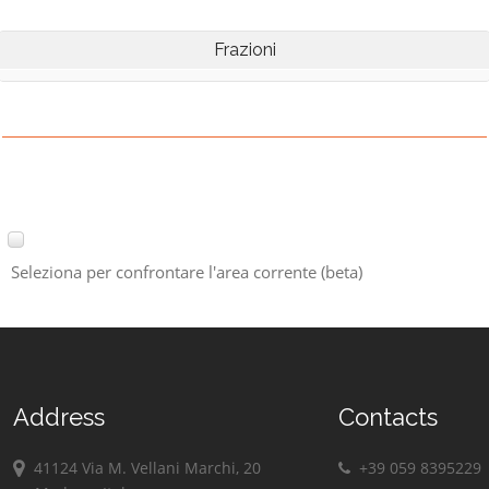
Frazioni
Seleziona per confrontare l'area corrente (beta)
Address
Contacts
41124 Via M. Vellani Marchi, 20
+39 059 8395229