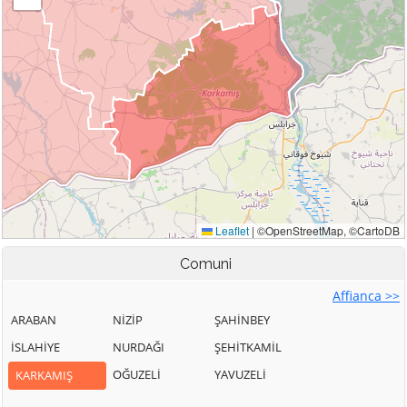
Comuni
Affianca >>
ARABAN
NİZİP
ŞAHİNBEY
İSLAHİYE
NURDAĞI
ŞEHİTKAMİL
OĞUZELİ
YAVUZELİ
KARKAMIŞ