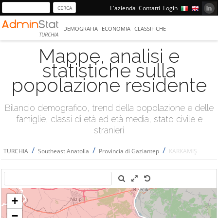
L'azienda
Contatti
Login
DEMOGRAFIA
ECONOMIA
CLASSIFICHE
TURCHIA
Mappe, analisi e
statistiche sulla
popolazione residente
Bilancio demografico, trend della popolazione e delle
famiglie, classi di età ed età media, stato civile e
stranieri
/
/
/
TURCHIA
Southeast Anatolia
Provincia di Gaziantep
KARKAMIŞ