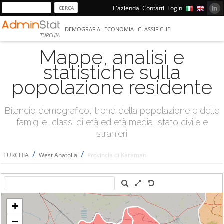
L'azienda
Contatti
Login
DEMOGRAFIA
ECONOMIA
CLASSIFICHE
TURCHIA
Mappe, analisi e
statistiche sulla
popolazione residente
Bilancio demografico, trend della popolazione e delle
famiglie, classi di età ed età media, stato civile e
stranieri
/
/
TURCHIA
West Anatolia
Provincia di Karaman