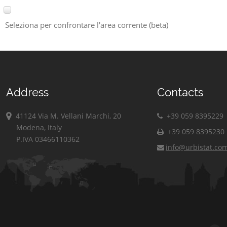
Seleziona per confrontare l'area corrente (beta)
Address
Contacts
41124 Via M. Vellani Marchi, 20
+39 059 8395229
Modena, Italy
+39 059 8395230
P.IVA 03466110362
info@urbistat.co