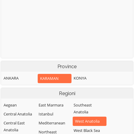
Province
ANKARA
KONYA
KARAMAN
Regioni
Aegean
East Marmara
Southeast
Anatolia
Central Anatolia
Istanbul
West Anatolia
Central East
Mediterranean
Anatolia
West Black Sea
Northeast