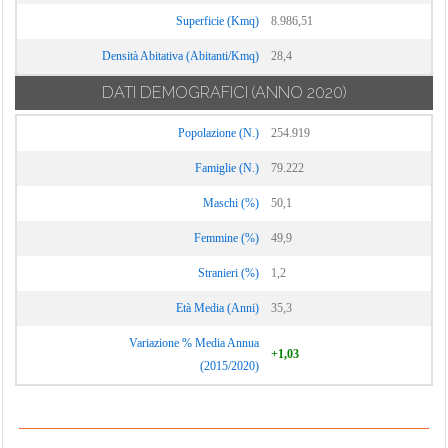
Superficie (Kmq)
8.986,51
Densità Abitativa (Abitanti/Kmq)
28,4
DATI DEMOGRAFICI
(ANNO 2020)
Popolazione (N.)
254.919
Famiglie (N.)
79.222
Maschi (%)
50,1
Femmine (%)
49,9
Stranieri (%)
1,2
Età Media (Anni)
35,3
Variazione % Media Annua
+1,03
(2015/2020)