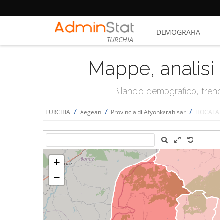
DEMOGRAFIA
TURCHIA
Mappe, analisi 
Bilancio demografico, trend 
/
/
/
TURCHIA
Aegean
Provincia di Afyonkarahisar
HOCALA