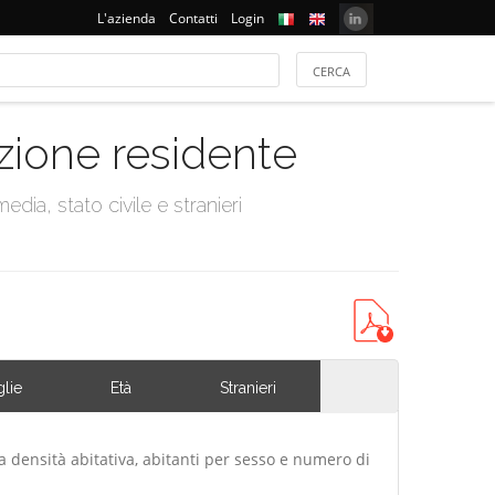
L'azienda
Contatti
Login
azione residente
dia, stato civile e stranieri
lie
Età
Stranieri
a densità abitativa, abitanti per sesso e numero di