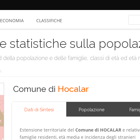
ECONOMIA
CLASSIFICHE
e statistiche sulla popol
della popolazione e delle famiglie, classi di età ed età me
R
Comune di
Hocalar
Dati di Sintesi
Popolazione
Famig
Estensione territoriale del
Comune di HOCALAR
e relativ
famiglie residenti, età media e incidenza degli stranieri