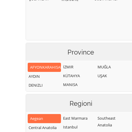
Province
İZMIR
MUĞLA
AFYONKARAHISAR
KÜTAHYA
UŞAK
AYDIN
MANISA
DENIZLI
Regioni
East Marmara
Southeast
Aegean
Anatolia
Istanbul
Central Anatolia