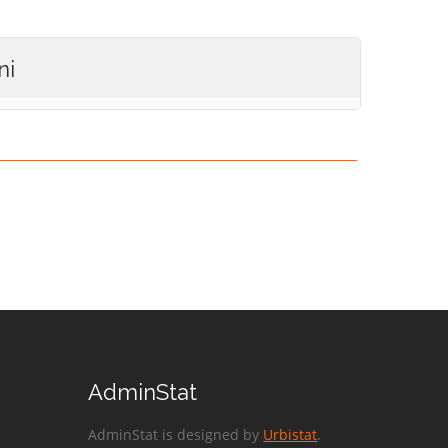
ni
AdminStat
AdminStat is designed by
Urbistat
.