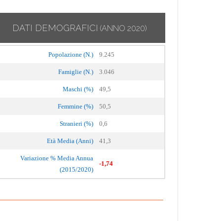
DATI DEMOGRAFICI
(ANNO 2020)
Popolazione (N.)
9.245
Famiglie (N.)
3.046
Maschi (%)
49,5
Femmine (%)
50,5
Stranieri (%)
0,6
Età Media (Anni)
41,3
Variazione % Media Annua
-1,74
(2015/2020)