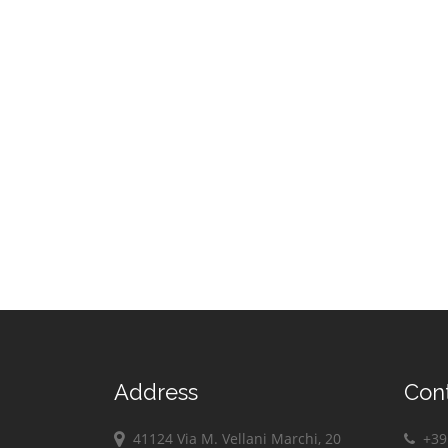
Address
Con
41124 Via M. Vellani Marchi, 20
+39 