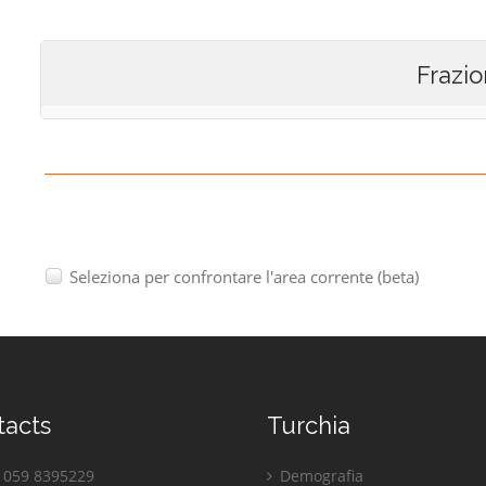
Frazio
Seleziona per confrontare l'area corrente (beta)
tacts
Turchia
059 8395229
Demografia