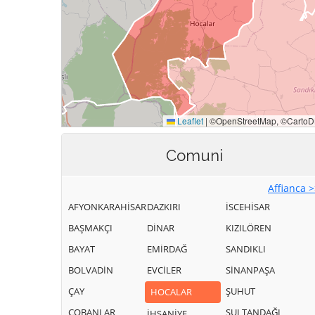
Comuni
Affianca 
AFYONKARAHİSAR
DAZKIRI
İSCEHİSAR
BAŞMAKÇI
DİNAR
KIZILÖREN
BAYAT
EMİRDAĞ
SANDIKLI
BOLVADİN
EVCİLER
SİNANPAŞA
ÇAY
ŞUHUT
HOCALAR
ÇOBANLAR
SULTANDAĞI
İHSANİYE