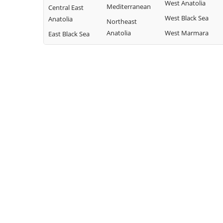
West Anatolia
Mediterranean
Central East
West Black Sea
Anatolia
Northeast
Anatolia
West Marmara
East Black Sea