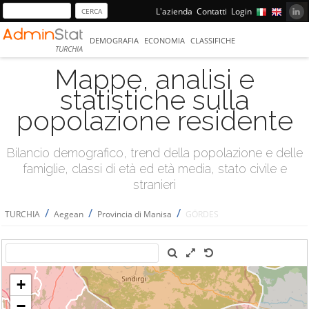
L'azienda
Contatti
Login
DEMOGRAFIA
ECONOMIA
CLASSIFICHE
TURCHIA
Mappe, analisi e
statistiche sulla
popolazione residente
Bilancio demografico, trend della popolazione e delle
famiglie, classi di età ed età media, stato civile e
stranieri
/
/
/
TURCHIA
Aegean
Provincia di Manisa
GÖRDES