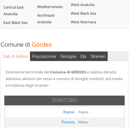
West Anatolia
Mediterranean
Central East
West Black Sea
Anatolia
Northeast
Anatolia
West Marmara
East Black Sea
Comune di
Gördes
Dati di Sintesi
Popolazione
Famiglie
Età
Stranieri
Estensione territoriale del
Comune di GÖRDES
e relativa densità
abitativa, abitanti per sesso e numero di famiglie residenti, età media
e incidenza degli stranieri
TERRITORIO
Regione
Aegean
Provincia
Manisa