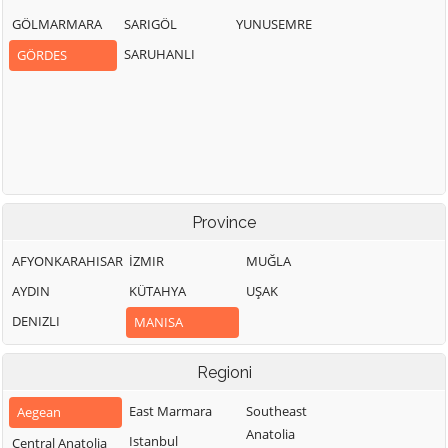
GÖLMARMARA
SARIGÖL
YUNUSEMRE
SARUHANLI
GÖRDES
Province
AFYONKARAHISAR
İZMIR
MUĞLA
AYDIN
KÜTAHYA
UŞAK
DENIZLI
MANISA
Regioni
East Marmara
Southeast
Aegean
Anatolia
Istanbul
Central Anatolia