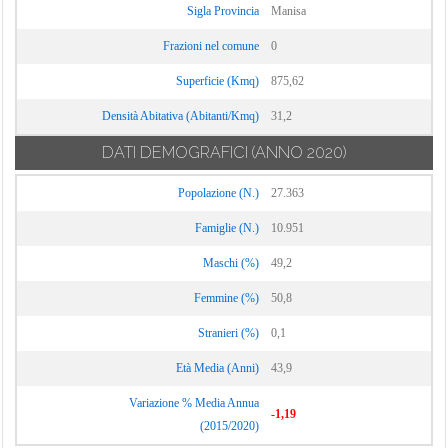
Sigla Provincia
Manisa
Frazioni nel comune
0
Superficie (Kmq)
875,62
Densità Abitativa (Abitanti/Kmq)
31,2
DATI DEMOGRAFICI
(ANNO 2020)
Popolazione (N.)
27.363
Famiglie (N.)
10.951
Maschi (%)
49,2
Femmine (%)
50,8
Stranieri (%)
0,1
Età Media (Anni)
43,9
Variazione % Media Annua
-1,19
(2015/2020)