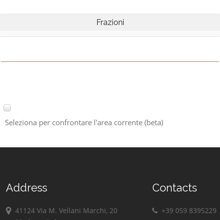
Frazioni
Seleziona per confrontare l'area corrente (beta)
Address
Contacts
41124 Via M. Vellani Marchi, 20
+39 059 8395229