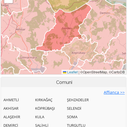
Comuni
Affianca >>
AHMETLİ
KIRKAĞAÇ
ŞEHZADELER
AKHİSAR
KÖPRÜBAŞI
SELENDİ
ALAŞEHİR
KULA
SOMA
DEMİRCİ
SALİHLİ
TURGUTLU