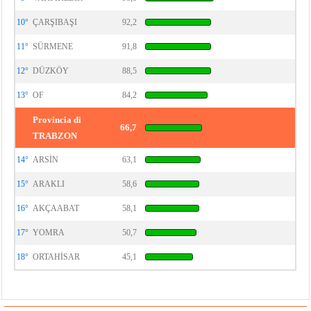
10°
ÇARŞIBAŞI
92,2
11°
SÜRMENE
91,8
12°
DÜZKÖY
88,5
13°
OF
84,2
Provincia di
66,7
TRABZON
14°
ARSİN
63,1
15°
ARAKLI
58,6
16°
AKÇAABAT
58,1
17°
YOMRA
50,7
18°
ORTAHİSAR
45,1