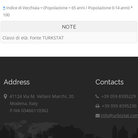
^
Indice di Vecchiaia = (Popolazione > 65 anni / Popolazione 0-14 anni) *
100
NOTE
Classi di età: Fonte TURKSTAT
Address
Contacts
41124 Via M. Vellani Marchi, 20
+39 059 8395229
Modena, Italy
+39 059 8395230
P.IVA 03466110362
info@urbistat.co