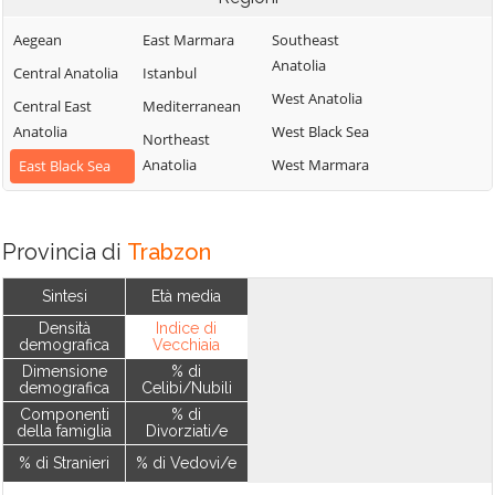
Aegean
East Marmara
Southeast
Anatolia
Central Anatolia
Istanbul
West Anatolia
Central East
Mediterranean
Anatolia
West Black Sea
Northeast
Anatolia
West Marmara
East Black Sea
Provincia di
Trabzon
Sintesi
Età media
Densità
Indice di
demografica
Vecchiaia
Dimensione
% di
demografica
Celibi/Nubili
Componenti
% di
della famiglia
Divorziati/e
% di Stranieri
% di Vedovi/e