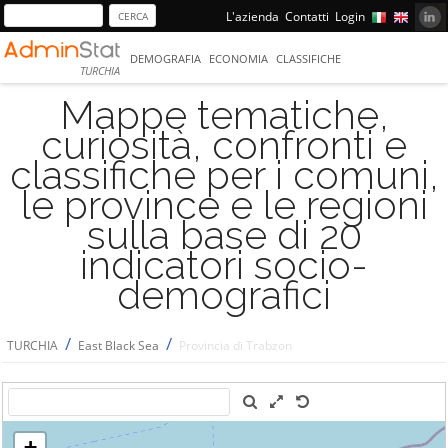
L'azienda
Contatti
Login
DEMOGRAFIA
ECONOMIA
CLASSIFICHE
TURCHIA
Mappe tematiche,
curiosità, confronti e
classifiche per i comuni,
le province e le regioni
sulla base di 20
indicatori socio-
demografici
/
/
TURCHIA
East Black Sea
Provincia di Trabzon