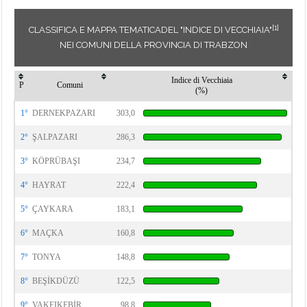
[1]
CLASSIFICA E MAPPA TEMATICADEL "INDICE DI VECCHIAIA"
NEI COMUNI DELLA PROVINCIA DI TRABZON
Indice di Vecchiaia
P
Comuni
(%)
1°
DERNEKPAZARI
303,0
2°
ŞALPAZARI
286,3
3°
KÖPRÜBAŞI
234,7
4°
HAYRAT
222,4
5°
ÇAYKARA
183,1
6°
MAÇKA
160,8
7°
TONYA
148,8
8°
BEŞİKDÜZÜ
122,5
9°
VAKFIKEBİR
98,8