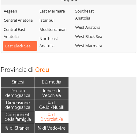
Aegean
East Marmara
Southeast
Anatolia
Central Anatolia
Istanbul
West Anatolia
Central East
Mediterranean
Anatolia
West Black Sea
Northeast
Anatolia
West Marmara
East Black Sea
Provincia di
Ordu
Sintesi
Età media
Densità
Indice di
demografica
Vecchiaia
Dimensione
% di
demografica
Celibi/Nubili
Componenti
% di
della famiglia
Divorziati/e
% di Stranieri
% di Vedovi/e