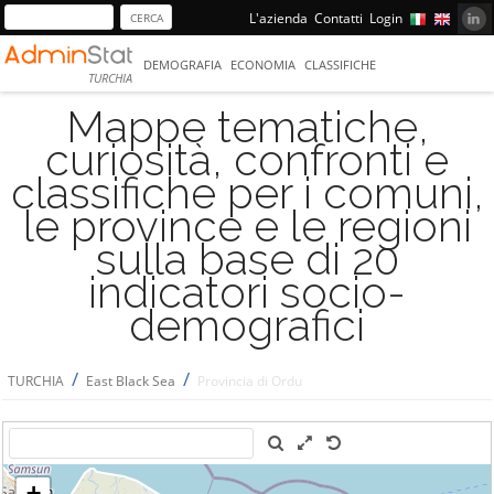
L'azienda
Contatti
Login
DEMOGRAFIA
ECONOMIA
CLASSIFICHE
TURCHIA
Mappe tematiche,
curiosità, confronti e
classifiche per i comuni,
le province e le regioni
sulla base di 20
indicatori socio-
demografici
/
/
TURCHIA
East Black Sea
Provincia di Ordu