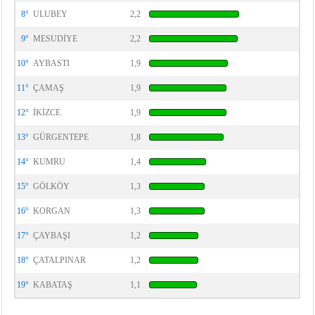
8°
ULUBEY
2,2
9°
MESUDİYE
2,2
10°
AYBASTI
1,9
11°
ÇAMAŞ
1,9
12°
İKİZCE
1,9
13°
GÜRGENTEPE
1,8
14°
KUMRU
1,4
15°
GÖLKÖY
1,3
16°
KORGAN
1,3
17°
ÇAYBAŞI
1,2
18°
ÇATALPINAR
1,2
19°
KABATAŞ
1,1