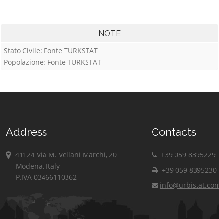
NOTE
Stato Civile: Fonte TURKSTAT
Popolazione: Fonte TURKSTAT
Address
Contacts
41124 Via M. Vellani Marchi, 20
+39 059 8395229
Modena, Italy
+39 059 8395230
P.IVA 03466110362
info@urbistat.co