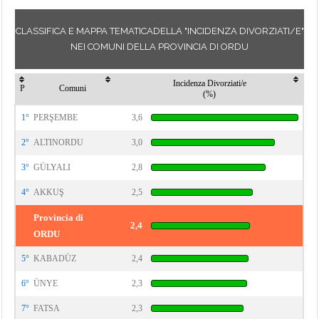
CLASSIFICA E MAPPA TEMATICADELLA "INCIDENZA DIVORZIATI/E"
NEI COMUNI DELLA PROVINCIA DI ORDU
Incidenza Divorziati/e
P
Comuni
(%)
1°
PERŞEMBE
3,6
2°
ALTINORDU
3,0
3°
GÜLYALI
2,8
4°
AKKUŞ
2,5
Provincia di
2,4
ORDU
5°
KABADÜZ
2,4
6°
ÜNYE
2,3
7°
FATSA
2,3