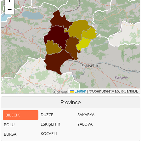
Province
DÜZCE
SAKARYA
BILECIK
ESKIŞEHIR
YALOVA
BOLU
KOCAELI
BURSA