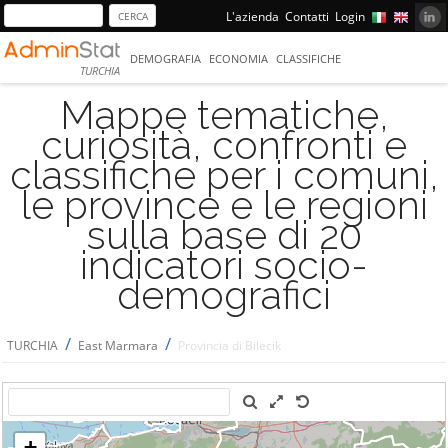
L'azienda
Contatti
Login
DEMOGRAFIA
ECONOMIA
CLASSIFICHE
TURCHIA
Mappe tematiche,
curiosità, confronti e
classifiche per i comuni,
le province e le regioni
sulla base di 20
indicatori socio-
demografici
/
/
TURCHIA
East Marmara
Provincia di Bilecik