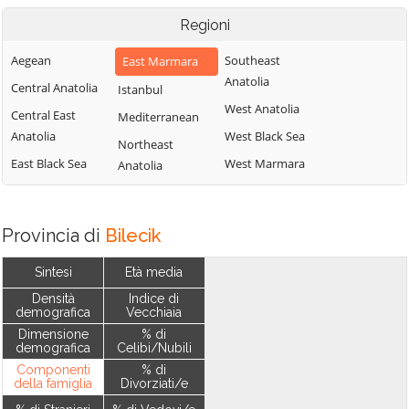
Regioni
Aegean
Southeast
East Marmara
Anatolia
Central Anatolia
Istanbul
West Anatolia
Central East
Mediterranean
Anatolia
West Black Sea
Northeast
East Black Sea
West Marmara
Anatolia
Provincia di
Bilecik
Sintesi
Età media
Densità
Indice di
demografica
Vecchiaia
Dimensione
% di
demografica
Celibi/Nubili
Componenti
% di
della famiglia
Divorziati/e