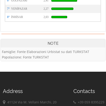
6°
GÖLPAZARI
2,41
7°
YENİPAZAR
2,27
8°
İNHİSAR
2,03
NOTE
Famiglie: Fonte Elaborazioni Urbistat su dati TURKSTAT
Popolazione: Fonte TURKSTAT
Address
Contacts
41124 Via M. Vellani Marchi, 20
+39 059 8395229