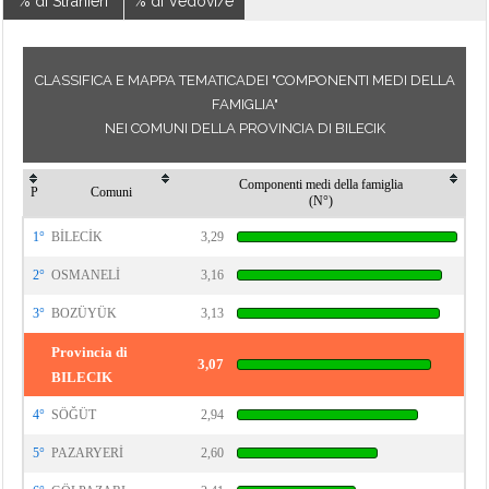
% di Stranieri
% di Vedovi/e
CLASSIFICA E MAPPA TEMATICADEI "COMPONENTI MEDI DELLA
FAMIGLIA"
NEI COMUNI DELLA PROVINCIA DI BILECIK
Componenti medi della famiglia
P
Comuni
(N°)
1°
BİLECİK
3,29
2°
OSMANELİ
3,16
3°
BOZÜYÜK
3,13
Provincia di
3,07
BILECIK
4°
SÖĞÜT
2,94
5°
PAZARYERİ
2,60