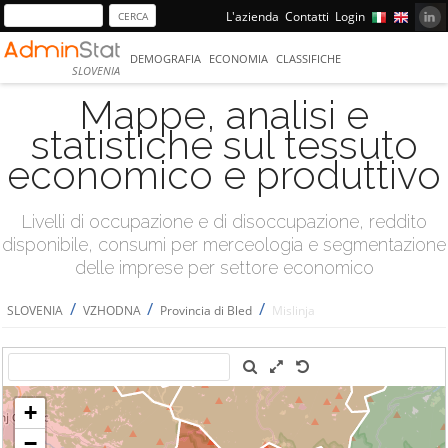
L'azienda
Contatti
Login
DEMOGRAFIA
ECONOMIA
CLASSIFICHE
SLOVENIA
Mappe, analisi e
statistiche sul tessuto
economico e produttivo
Livelli di occupazione e di disoccupazione, reddito
disponibile, consumi per merceologia e segmentazione
delle imprese per settore economico
/
/
/
SLOVENIA
VZHODNA
Provincia di Bled
Mislinja