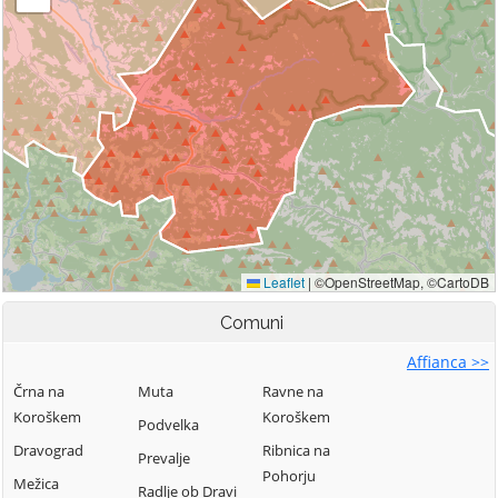
Comuni
Affianca >>
Črna na
Muta
Ravne na
Koroškem
Koroškem
Podvelka
Dravograd
Ribnica na
Prevalje
Pohorju
Mežica
Radlje ob Dravi