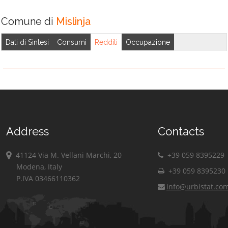
Comune di
Mislinja
Dati di Sintesi
Consumi
Redditi
Occupazione
Address
Contacts
41124 Via M. Vellani Marchi, 20
+39 059 8395229
Modena, Italy
+39 059 8395230
P.IVA 03466110362
info@urbistat.co