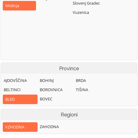
Slovenj Gradec
Mislinja
Vuzenica
Province
AJDOVŠČINA
BOHINJ
BRDA
BELTINCI
BOROVNICA
TIŠINA
BOVEC
BLED
Regioni
ZAHODNA
VZHODNA