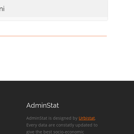
ni
AdminStat
AdminStat is designed by
Urbistat
.
Every data are constatly updated to
give the best socio-economic