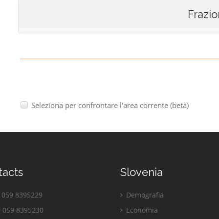
Frazio
Seleziona per confrontare l'area corrente (beta)
tacts
Slovenia
059 8395229
Demografia
 059 8395230
Economia