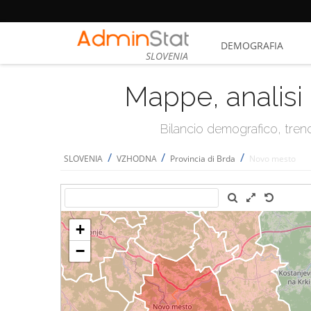
DEMOGRAFIA
SLOVENIA
Mappe, analisi 
Bilancio demografico, trend 
/
/
/
SLOVENIA
VZHODNA
Provincia di Brda
Novo mesto