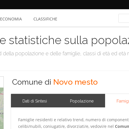
ECONOMIA
CLASSIFICHE
e statistiche sulla popol
della popolazione e delle famiglie, classi di età ed età me
Comune di
Novo mesto
Famig
Dati di Sintesi
Popolazione
Famiglie residenti e relativo trend, numero di componenti m
celibi/nubili, coniugati/e, divorziati/e, vedovi/e nel
Comun