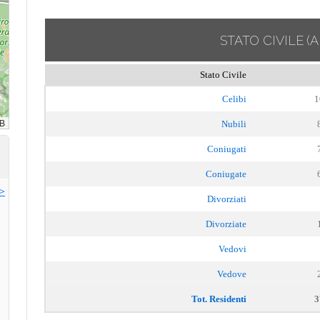
STATO CIVILE
(
Stato Civile
Celibi
1
Nubili
Coniugati
Coniugate
>>
Divorziati
Divorziate
Vedovi
Vedove
Tot. Residenti
3