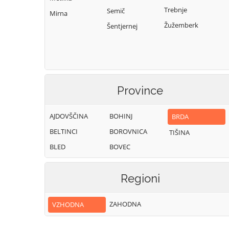
Trebnje
Semič
Mirna
Žužemberk
Šentjernej
Province
AJDOVŠČINA
BOHINJ
BRDA
BELTINCI
BOROVNICA
TIŠINA
BLED
BOVEC
Regioni
ZAHODNA
VZHODNA