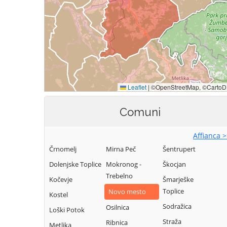
Comuni
Affianca 
Črnomelj
Mirna Peč
Šentrupert
Dolenjske Toplice
Mokronog -
Škocjan
Trebelno
Kočevje
Šmarješke
Toplice
Novo mesto
Kostel
Sodražica
Osilnica
Loški Potok
Straža
Ribnica
Metlika