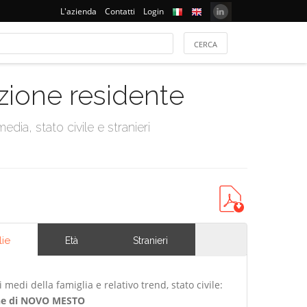
L'azienda
Contatti
Login
azione residente
dia, stato civile e stranieri
lie
Età
Stranieri
edi della famiglia e relativo trend, stato civile:
e di NOVO MESTO