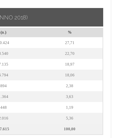
ANNO 2018)
(n.)
%
0.424
27,71
8.540
22,70
7.135
18,97
6.794
18,06
894
2,38
1.364
3,63
448
1,19
2.016
5,36
7.615
100,00