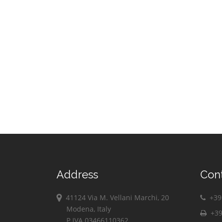
Address
Con
41124 Via M. Vellani Marchi, 20
+39 
Modena, Italy
+39
P.IVA 03466110362