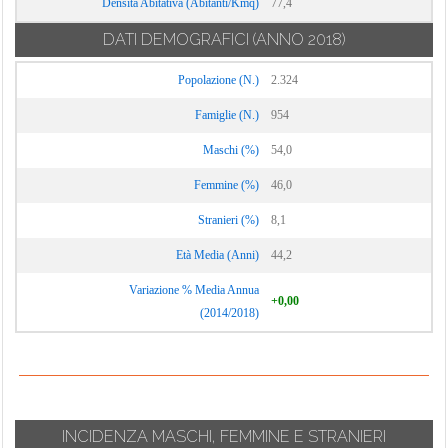
Densità Abitativa (Abitanti/Kmq)
77,4
DATI DEMOGRAFICI
(ANNO 2018)
Popolazione (N.)
2.324
Famiglie (N.)
954
Maschi (%)
54,0
Femmine (%)
46,0
Stranieri (%)
8,1
Età Media (Anni)
44,2
Variazione % Media Annua
+0,00
(2014/2018)
INCIDENZA MASCHI, FEMMINE E STRANIERI