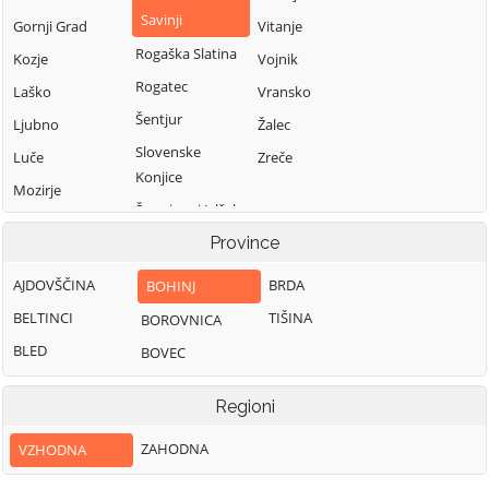
Savinji
Gornji Grad
Vitanje
Rogaška Slatina
Kozje
Vojnik
Rogatec
Laško
Vransko
Šentjur
Ljubno
Žalec
Slovenske
Luče
Zreče
Konjice
Mozirje
Šmarje pri Jelšah
Nazarje
Šmartno ob Paki
Province
Solčava
AJDOVŠČINA
BRDA
BOHINJ
BELTINCI
TIŠINA
BOROVNICA
BLED
BOVEC
Regioni
ZAHODNA
VZHODNA