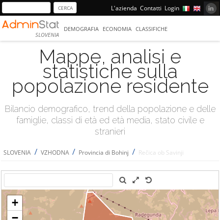
L'azienda
Contatti
Login
DEMOGRAFIA
ECONOMIA
CLASSIFICHE
SLOVENIA
Mappe, analisi e
statistiche sulla
popolazione residente
Bilancio demografico, trend della popolazione e delle
famiglie, classi di età ed età media, stato civile e
stranieri
/
/
/
SLOVENIA
VZHODNA
Provincia di Bohinj
Rečica ob Savinji