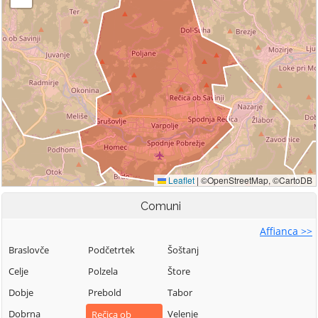
Comuni
Affianca >>
Braslovče
Podčetrtek
Šoštanj
Celje
Polzela
Štore
Dobje
Prebold
Tabor
Dobrna
Velenje
Rečica ob