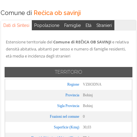
Comune di
Rečica ob savinji
Dati di Sintesi
Popolazione
Famiglie
Età
Stranieri
Estensione territoriale del
Comune di REČICA OB SAVINJI
e relativa
densità abitativa, abitanti per sesso e numero di famiglie residenti,
età media e incidenza degli stranieri
TERRITORIO
Regione
VZHODNA
Provincia
Bohinj
Sigla Provincia
Bohinj
Frazioni nel comune
0
Superficie (Kmq)
30,03