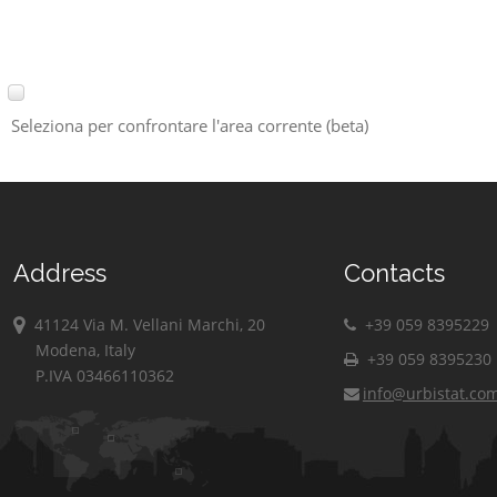
Seleziona per confrontare l'area corrente (beta)
Address
Contacts
41124 Via M. Vellani Marchi, 20
+39 059 8395229
Modena, Italy
+39 059 8395230
P.IVA 03466110362
info@urbistat.co