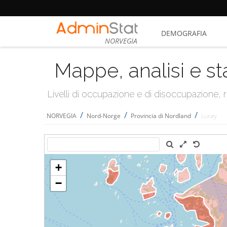
DEMOGRAFIA
NORVEGIA
Mappe, analisi e st
Livelli di occupazione e di disoccupazione
/
/
/
NORVEGIA
Nord-Norge
Provincia di Nordland
Lurøy