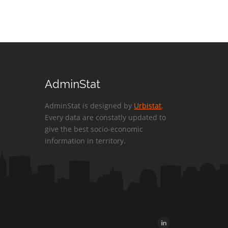
AdminStat
AdminStat is designed by
Urbistat
.
Every data are constatly updated to
give the best socio-economic
information in territory.