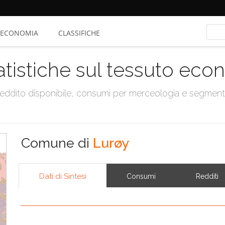
ECONOMIA
CLASSIFICHE
atistiche sul tessuto ec
, reddito disponibile, consumi per merceologia e segmen
Comune di
Lurøy
Dati di Sintesi
Consumi
Redditi