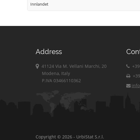
Innlandet
Address
Con
41124 Via M. Vellani Marchi, 20
+39 
Modena, Italy
+39
P.IVA 03466110362
inf
Copyright © 2026 - UrbiStat S.r.l.