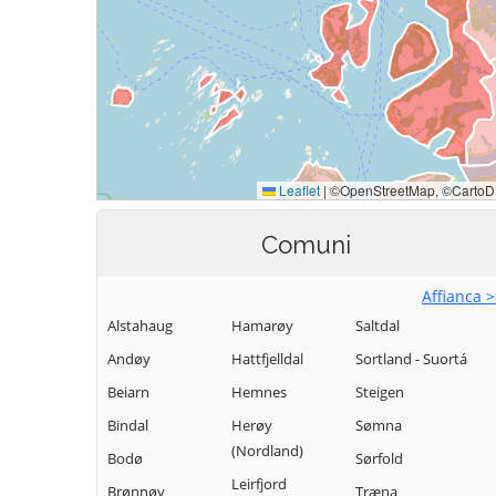
Comuni
Affianca 
Alstahaug
Hamarøy
Saltdal
Andøy
Hattfjelldal
Sortland - Suortá
Beiarn
Hemnes
Steigen
Bindal
Herøy
Sømna
(Nordland)
Bodø
Sørfold
Leirfjord
Brønnøy
Træna