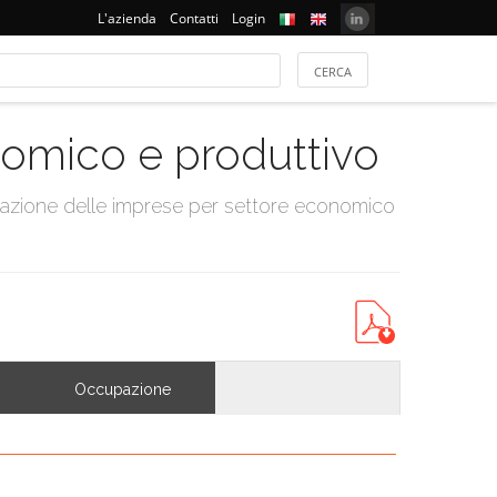
L'azienda
Contatti
Login
onomico e produttivo
tazione delle imprese per settore economico
Occupazione