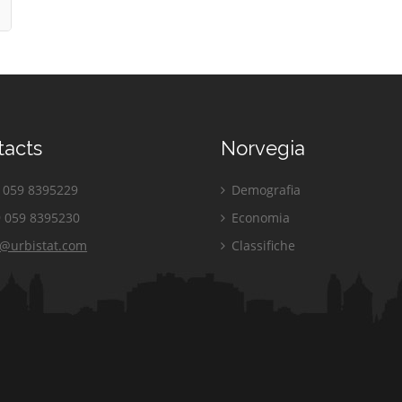
tacts
Norvegia
059 8395229
Demografia
 059 8395230
Economia
o@urbistat.com
Classifiche