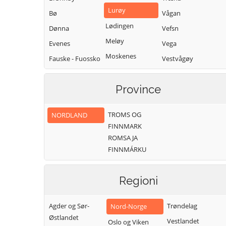
Lurøy
Bø
Vågan
Lødingen
Dønna
Vefsn
Meløy
Evenes
Vega
Moskenes
Fauske - Fuossko
Vestvågøy
Narvik
Flakstad
Vevelstad
Nesna
Province
Gildeskål
Værøy
Rana
Grane
Øksnes
TROMS OG
NORDLAND
Rødøy
Hadsel
FINNMARK
Røst
ROMSA JA
FINNMÁRKU
Regioni
Agder og Sør-
Trøndelag
Nord-Norge
Østlandet
Vestlandet
Oslo og Viken