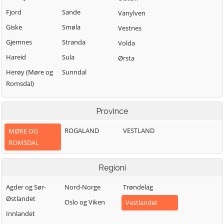
Fjord
Sande
Vanylven
Giske
Smøla
Vestnes
Gjemnes
Stranda
Volda
Hareid
Sula
Ørsta
Herøy (Møre og
Sunndal
Romsdal)
Province
ROGALAND
VESTLAND
MØRE OG
ROMSDAL
Regioni
Agder og Sør-
Nord-Norge
Trøndelag
Østlandet
Oslo og Viken
Vestlandet
Innlandet