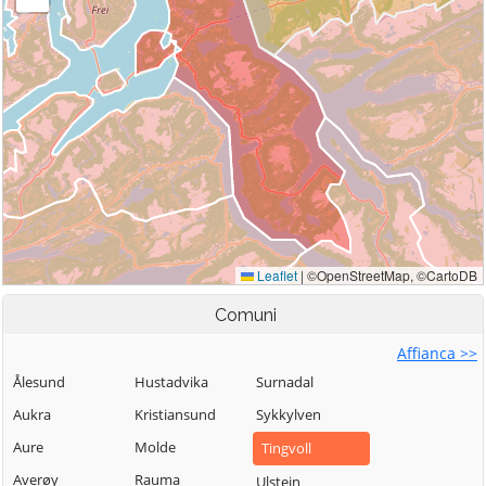
Comuni
Affianca >>
Ålesund
Hustadvika
Surnadal
Aukra
Kristiansund
Sykkylven
Aure
Molde
Tingvoll
Averøy
Rauma
Ulstein