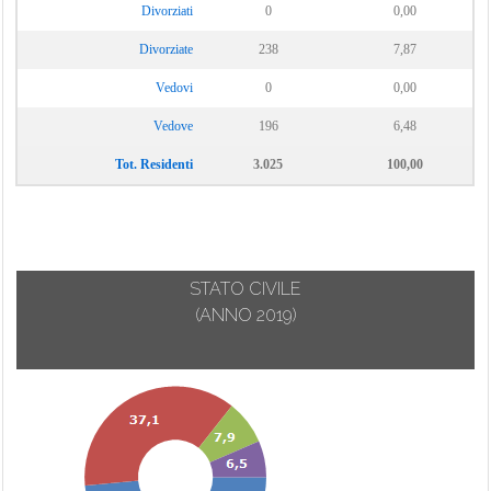
Divorziati
0
0,00
Divorziate
238
7,87
Vedovi
0
0,00
Vedove
196
6,48
Tot. Residenti
3.025
100,00
STATO CIVILE
(ANNO 2019)