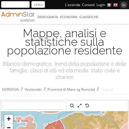
L'azienda
Contatti
Login
DEMOGRAFIA
ECONOMIA
CLASSIFICHE
NORVEGIA
Mappe, analisi e
statistiche sulla
popolazione residente
Bilancio demografico, trend della popolazione e delle
famiglie, classi di età ed età media, stato civile e
stranieri
/
/
/
NORVEGIA
Vestlandet
Provincia di Møre og Romsdal
Tingvoll