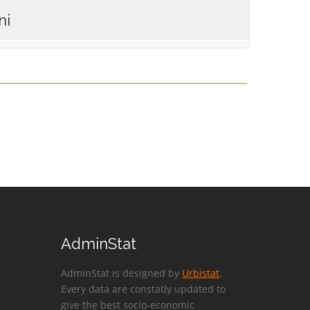
ni
AdminStat
AdminStat is designed by
Urbistat
.
Every data are constatly updated to
give the best socio-economic