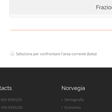
Frazio
Seleziona per confrontare l'area corrente (beta)
tacts
Norvegia
059 8395229
Demografia
 059 8395230
Economia