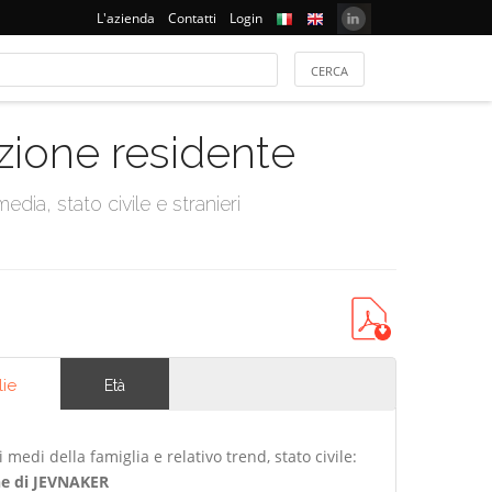
L'azienda
Contatti
Login
azione residente
dia, stato civile e stranieri
lie
Età
edi della famiglia e relativo trend, stato civile:
e di JEVNAKER