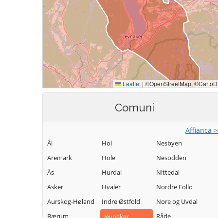
Comuni
Affianca 
Ål
Hol
Nesbyen
Aremark
Hole
Nesodden
Ås
Hurdal
Nittedal
Asker
Hvaler
Nordre Follo
Aurskog-Høland
Indre Østfold
Nore og Uvdal
Bærum
Råde
Jevnaker