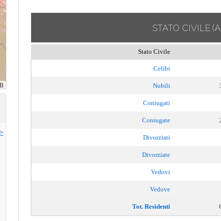
STATO CIVILE
(
Stato Civile
Celibi
Nubili
Coniugati
Coniugate
>>
Divorziati
Divorziate
Vedovi
Vedove
Tot. Residenti