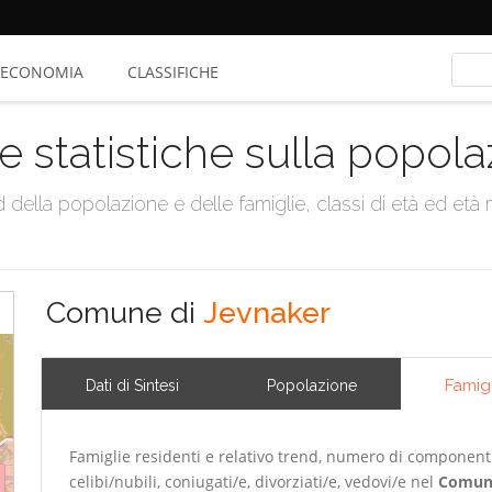
ECONOMIA
CLASSIFICHE
e statistiche sulla popol
della popolazione e delle famiglie, classi di età ed età me
Comune di
Jevnaker
Famig
Dati di Sintesi
Popolazione
Famiglie residenti e relativo trend, numero di componenti m
celibi/nubili, coniugati/e, divorziati/e, vedovi/e nel
Comun