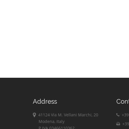
Address
Con
41124 Via M. Vellani Marchi, 20
+39 
Modena, Italy
+39
P.IVA 03466110362