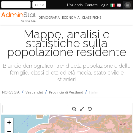
L'azienda
Contatti
Login
DEMOGRAFIA
ECONOMIA
CLASSIFICHE
NORVEGIA
Mappe, analisi e
statistiche sulla
popolazione residente
Bilancio demografico, trend della popolazione e delle
famiglie, classi di età ed età media, stato civile e
stranieri
/
/
/
NORVEGIA
Vestlandet
Provincia di Vestland
Fjaler