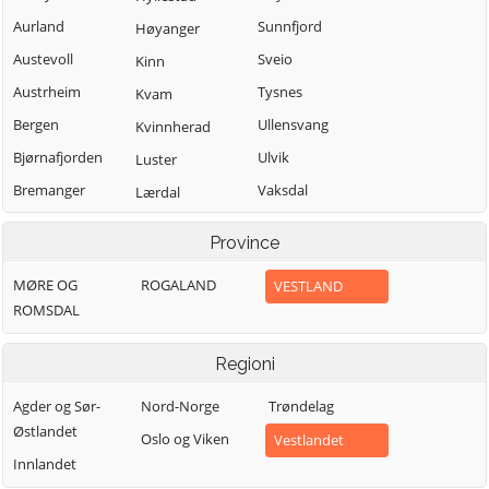
Aurland
Sunnfjord
Høyanger
Austevoll
Sveio
Kinn
Austrheim
Tysnes
Kvam
Bergen
Ullensvang
Kvinnherad
Bjørnafjorden
Ulvik
Luster
Bremanger
Vaksdal
Lærdal
Bømlo
Vik
Masfjorden
Province
Eidfjord
Voss
Modalen
MØRE OG
ROGALAND
VESTLAND
Etne
Øygarden
Osterøy
ROMSDAL
Fedje
Samnanger
Fitjar
Sogndal
Regioni
Agder og Sør-
Nord-Norge
Trøndelag
Østlandet
Oslo og Viken
Vestlandet
Innlandet