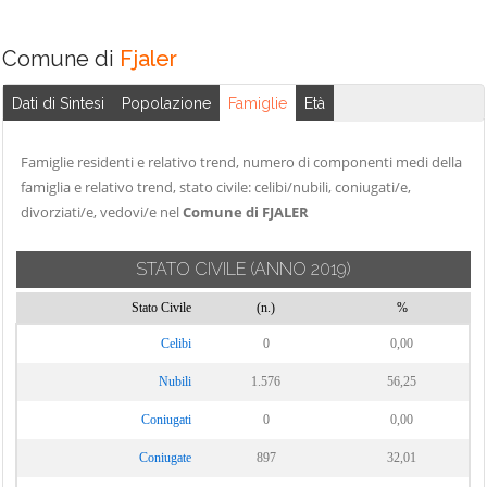
Comune di
Fjaler
Dati di Sintesi
Popolazione
Famiglie
Età
Famiglie residenti e relativo trend, numero di componenti medi della
famiglia e relativo trend, stato civile: celibi/nubili, coniugati/e,
divorziati/e, vedovi/e nel
Comune di FJALER
STATO CIVILE
(ANNO 2019)
Stato Civile
(n.)
%
Celibi
0
0,00
Nubili
1.576
56,25
Coniugati
0
0,00
Coniugate
897
32,01