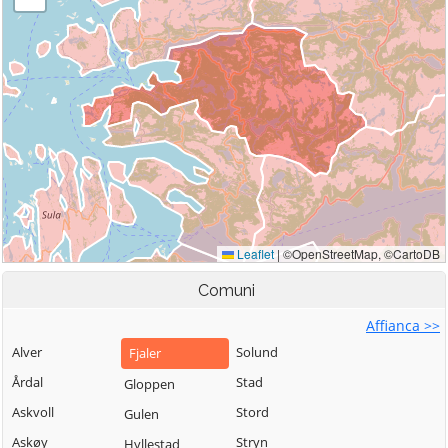
Comuni
Affianca >>
Alver
Solund
Fjaler
Årdal
Stad
Gloppen
Askvoll
Stord
Gulen
Askøy
Stryn
Hyllestad