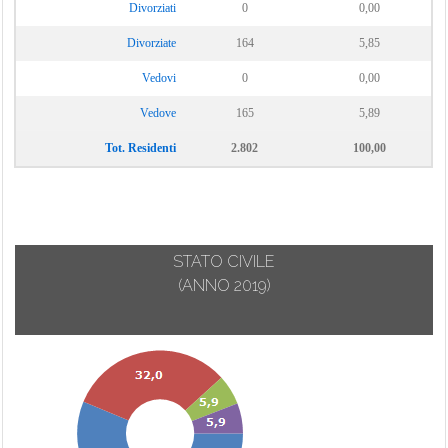
Divorziati
0
0,00
Divorziate
164
5,85
Vedovi
0
0,00
Vedove
165
5,89
Tot. Residenti
2.802
100,00
STATO CIVILE
(ANNO 2019)