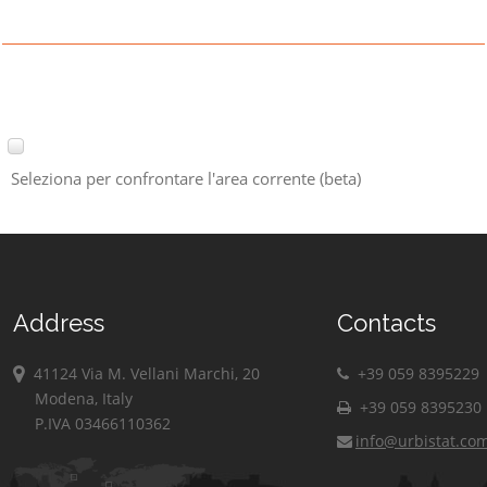
Seleziona per confrontare l'area corrente (beta)
Address
Contacts
41124 Via M. Vellani Marchi, 20
+39 059 8395229
Modena, Italy
+39 059 8395230
P.IVA 03466110362
info@urbistat.co