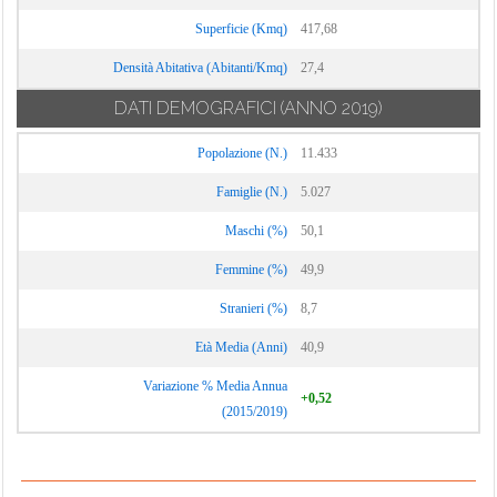
Superficie (Kmq)
417,68
Densità Abitativa (Abitanti/Kmq)
27,4
DATI DEMOGRAFICI
(ANNO 2019)
Popolazione (N.)
11.433
Famiglie (N.)
5.027
Maschi (%)
50,1
Femmine (%)
49,9
Stranieri (%)
8,7
Età Media (Anni)
40,9
Variazione % Media Annua
+0,52
(2015/2019)