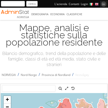
L'azienda
Contatti
Login
DEMOGRAFIA
ECONOMIA
CLASSIFICHE
NORVEGIA
Mappe, analisi e
statistiche sulla
popolazione residente
Bilancio demografico, trend della popolazione e delle
famiglie, classi di età ed età media, stato civile e
stranieri
/
/
/
NORVEGIA
Nord-Norge
Provincia di Nordland
Vestvågøy