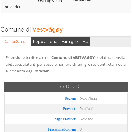
Vestlandet
Oslo og Viken
Innlandet
Comune di
Vestvågøy
Dati di Sintesi
Popolazione
Famiglie
Età
Estensione territoriale del
Comune di VESTVÅGØY
e relativa densità
abitativa, abitanti per sesso e numero di famiglie residenti, età media
e incidenza degli stranieri
TERRITORIO
Regione
Nord-Norge
Provincia
Nordland
Sigla Provincia
Nordland
Frazioni nel comune
0