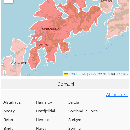
Comuni
Affianca >>
Alstahaug
Hamarøy
Saltdal
Andøy
Hattfjelldal
Sortland - Suortá
Beiarn
Hemnes
Steigen
Bindal
Herøy
Sømna