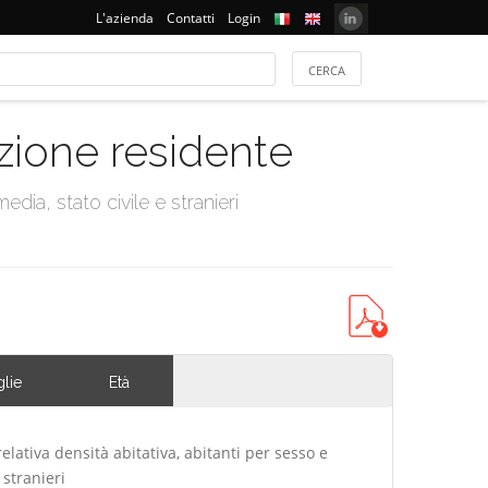
L'azienda
Contatti
Login
azione residente
dia, stato civile e stranieri
lie
Età
elativa densità abitativa, abitanti per sesso e
 stranieri