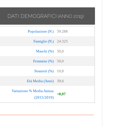
DATI DEMOGRAFICI
(ANNO 2019)
Popolazione (N.)
59.288
Famiglie (N.)
24.325
Maschi (%)
50,0
Femmine (%)
50,0
Stranieri (%)
10,8
Età Media (Anni)
39,6
Variazione % Media Annua
+0,97
(2015/2019)