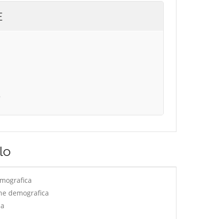
E
B
lo
emografica
ne demografica
ia