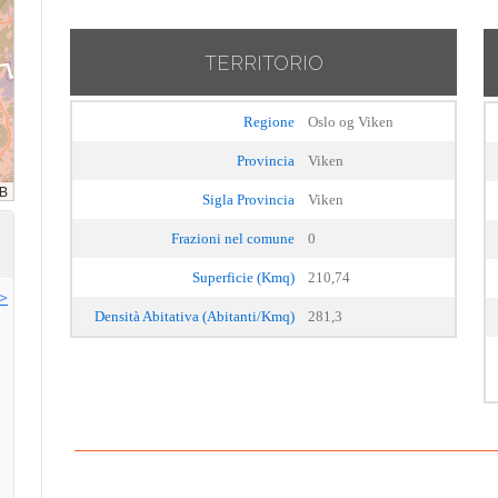
TERRITORIO
Regione
Oslo og Viken
Provincia
Viken
Sigla Provincia
Viken
Frazioni nel comune
0
Superficie (Kmq)
210,74
>>
Densità Abitativa (Abitanti/Kmq)
281,3