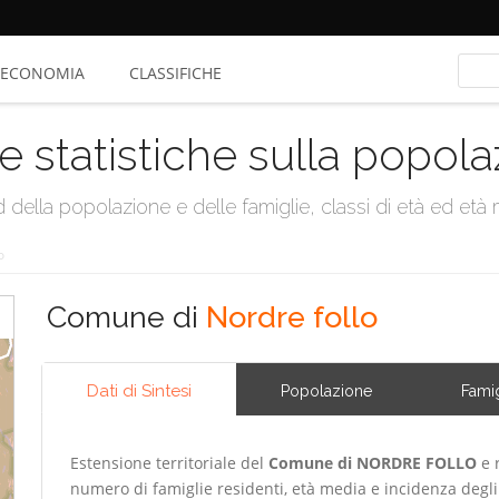
ECONOMIA
CLASSIFICHE
e statistiche sulla popol
della popolazione e delle famiglie, classi di età ed età me
o
Comune di
Nordre follo
Dati di Sintesi
Popolazione
Famig
Estensione territoriale del
Comune di NORDRE FOLLO
e r
numero di famiglie residenti, età media e incidenza degli