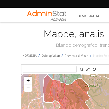
DEMOGRAFIA
NORVEGIA
Mappe, analisi 
Bilancio demografico, trend 
/
/
/
NORVEGIA
Oslo og Viken
Provincia di Viken
Nordre Foll