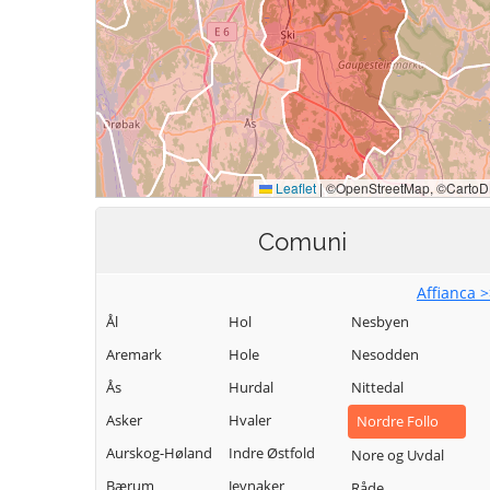
Comuni
Affianca 
Ål
Hol
Nesbyen
Aremark
Hole
Nesodden
Ås
Hurdal
Nittedal
Asker
Hvaler
Nordre Follo
Aurskog-Høland
Indre Østfold
Nore og Uvdal
Bærum
Jevnaker
Råde