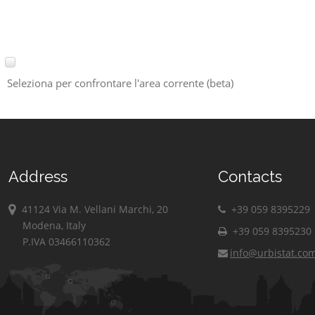
Seleziona per confrontare l'area corrente (beta)
Address
Contacts
41124 Via M. Vellani Marchi, 20
+39 059 8395229
Modena, Italy
+39 059 8395230
P.IVA 03466110362
info@urbistat.co