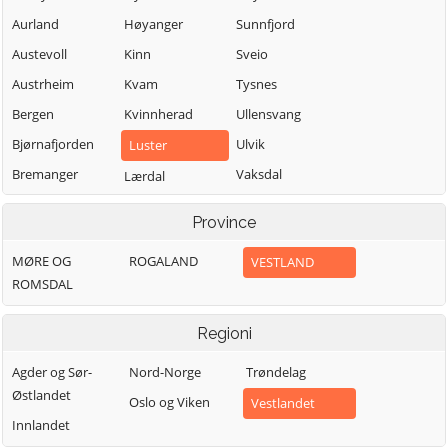
Aurland
Høyanger
Sunnfjord
Austevoll
Kinn
Sveio
Austrheim
Kvam
Tysnes
Bergen
Kvinnherad
Ullensvang
Bjørnafjorden
Ulvik
Luster
Bremanger
Vaksdal
Lærdal
Bømlo
Vik
Masfjorden
Province
Eidfjord
Voss
Modalen
MØRE OG
ROGALAND
VESTLAND
Etne
Øygarden
Osterøy
ROMSDAL
Fedje
Samnanger
Fitjar
Sogndal
Regioni
Agder og Sør-
Nord-Norge
Trøndelag
Østlandet
Oslo og Viken
Vestlandet
Innlandet