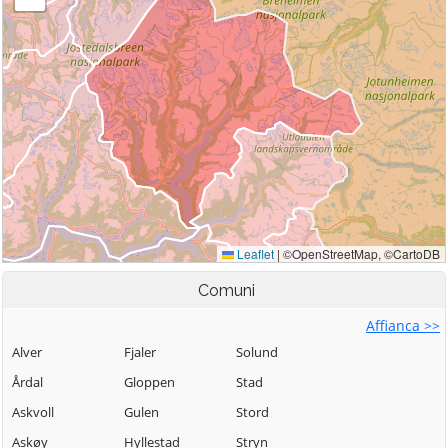
Comuni
Affianca >>
Alver
Fjaler
Solund
Årdal
Gloppen
Stad
Askvoll
Gulen
Stord
Askøy
Hyllestad
Stryn