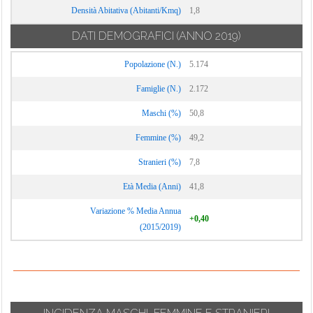
Densità Abitativa (Abitanti/Kmq)
1,8
DATI DEMOGRAFICI
(ANNO 2019)
Popolazione (N.)
5.174
Famiglie (N.)
2.172
Maschi (%)
50,8
Femmine (%)
49,2
Stranieri (%)
7,8
Età Media (Anni)
41,8
Variazione % Media Annua
+0,40
(2015/2019)