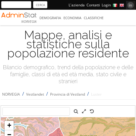
L'azienda
Contatti
Login
DEMOGRAFIA
ECONOMIA
CLASSIFICHE
NORVEGIA
Mappe, analisi e
statistiche sulla
popolazione residente
Bilancio demografico, trend della popolazione e delle
famiglie, classi di età ed età media, stato civile e
stranieri
/
/
/
NORVEGIA
Vestlandet
Provincia di Vestland
Luster