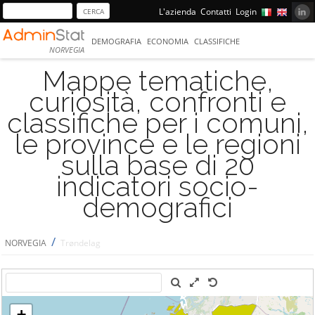
L'azienda
Contatti
Login
DEMOGRAFIA
ECONOMIA
CLASSIFICHE
NORVEGIA
Mappe tematiche,
curiosità, confronti e
classifiche per i comuni,
le province e le regioni
sulla base di 20
indicatori socio-
demografici
/
NORVEGIA
Trøndelag