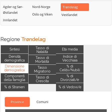
Agder og Sør-
Nord-Norge
Trøndelag
Østlandet
Oslo og Viken
Vestlandet
Innlandet
Regione
Trøndelag
Tasso di
Sintesi
Età media
Natalità
Densità
Indice di
Tasso di
demografica
Vecchiaia
Mortalità
Dimensione
% di
Tasso
demografica
Celibi/Nubili
Migratorio
Componenti
% di
Tasso di
della famiglia
Divorziati/e
Crescita
% di Stranieri
% di Vedovi/e
Province
Comuni