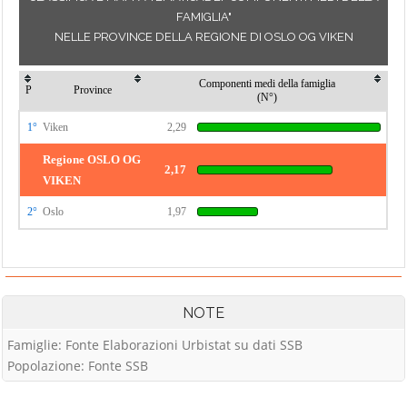
FAMIGLIA"
NELLE PROVINCE DELLA REGIONE DI OSLO OG VIKEN
Componenti medi della famiglia
P
Province
(N°)
1°
Viken
2,29
Regione OSLO OG
2,17
VIKEN
2°
Oslo
1,97
NOTE
Famiglie: Fonte Elaborazioni Urbistat su dati SSB
Popolazione: Fonte SSB