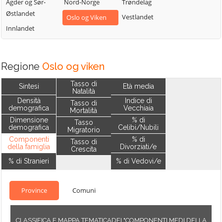
Agder og Sør-
Nord-Norge
Trøndelag
Østlandet
Vestlandet
Oslo og Viken
Innlandet
Regione
Oslo og viken
Tasso di
Sintesi
Età media
Natalità
Densità
Indice di
Tasso di
demografica
Vecchiaia
Mortalità
Dimensione
% di
Tasso
demografica
Celibi/Nubili
Migratorio
Componenti
% di
Tasso di
della famiglia
Divorziati/e
Crescita
% di Stranieri
% di Vedovi/e
Province
Comuni
CLASSIFICA E MAPPA TEMATICADEI "COMPONENTI MEDI DELLA