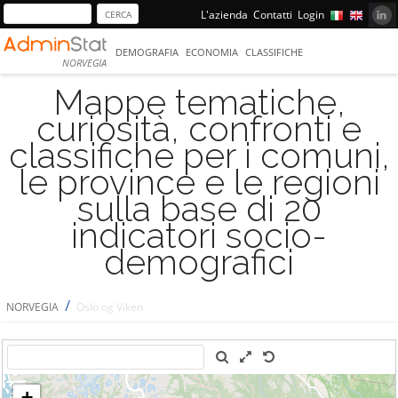
L'azienda
Contatti
Login
DEMOGRAFIA
ECONOMIA
CLASSIFICHE
NORVEGIA
Mappe tematiche,
curiosità, confronti e
classifiche per i comuni,
le province e le regioni
sulla base di 20
indicatori socio-
demografici
/
NORVEGIA
Oslo og Viken