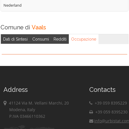
Nederland
Comune di
Vaals
Dati di Sintesi
Consumi
Redditi
Occupazione
Address
Contacts
41124 Via M. Vellani Marchi, 20
+39 059 8395229
Modena, Italy
+39 059 8395230
P.IVA 03466110362
info@urbistat.co