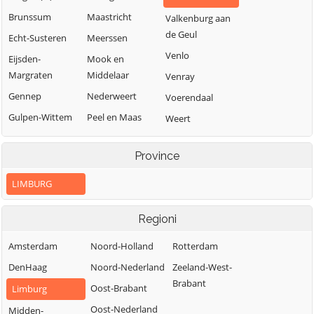
Brunssum
Maastricht
Valkenburg aan
de Geul
Echt-Susteren
Meerssen
Venlo
Eijsden-
Mook en
Margraten
Middelaar
Venray
Gennep
Nederweert
Voerendaal
Gulpen-Wittem
Peel en Maas
Weert
Heerlen
Roerdalen
Province
Horst aan de
Roermond
Maas
LIMBURG
Regioni
Amsterdam
Noord-Holland
Rotterdam
DenHaag
Noord-Nederland
Zeeland-West-
Brabant
Oost-Brabant
Limburg
Oost-Nederland
Midden-