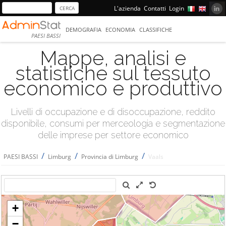
L'azienda
Contatti
Login
DEMOGRAFIA
ECONOMIA
CLASSIFICHE
PAESI BASSI
Mappe, analisi e
statistiche sul tessuto
economico e produttivo
Livelli di occupazione e di disoccupazione, reddito
disponibile, consumi per merceologia e segmentazione
delle imprese per settore economico
/
/
/
PAESI BASSI
Limburg
Provincia di Limburg
Vaals