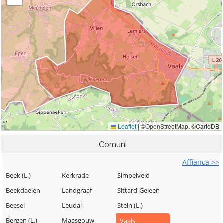
Comuni
Affianca >>
Beek (L.)
Kerkrade
Simpelveld
Beekdaelen
Landgraaf
Sittard-Geleen
Beesel
Leudal
Stein (L.)
Bergen (L.)
Maasgouw
Vaals