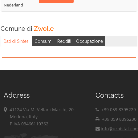
Nederland
Comune di
Zwolle
Dati di Sintesi
Consumi
Redditi
Occupazione
Address
Contacts
41124 Via M. Vellani Marchi, 20
+39 059 8395229
Modena, Italy
+39 059 8395230
P.IVA 03466110362
info@urbistat.co