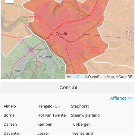
Comuni
Affianca >>
Almelo
Hengelo (O.)
Staphorst
Borne
Hof van Twente
Steenwijkerland
Dalfsen
Kampen
Tubbergen
Deventer
Losser
Twenterand