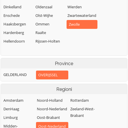
Dinkelland
Oldenzaal
Wierden
Enschede
Olst-Wijhe
Zwartewaterland
Haaksbergen
Ommen
Zwolle
Hardenberg
Raalte
Hellendoorn
Rijssen-Holten
Province
GELDERLAND
OVERIJSSEL
Regioni
Amsterdam
Noord-Holland
Rotterdam
DenHaag
Noord-Nederland
Zeeland-West-
Brabant
Limburg
Oost-Brabant
Midden-
Oost-Nederland