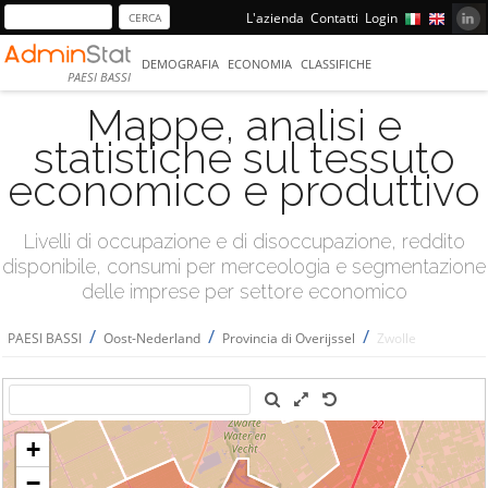
L'azienda
Contatti
Login
DEMOGRAFIA
ECONOMIA
CLASSIFICHE
PAESI BASSI
Mappe, analisi e
statistiche sul tessuto
economico e produttivo
Livelli di occupazione e di disoccupazione, reddito
disponibile, consumi per merceologia e segmentazione
delle imprese per settore economico
/
/
/
PAESI BASSI
Oost-Nederland
Provincia di Overijssel
Zwolle