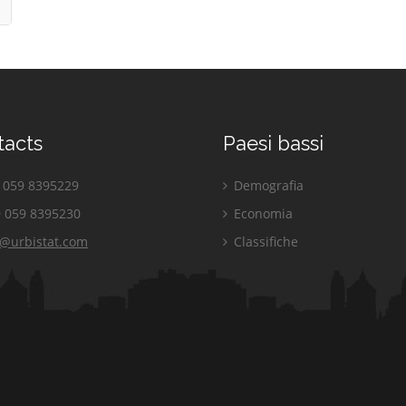
tacts
Paesi bassi
059 8395229
Demografia
 059 8395230
Economia
o@urbistat.com
Classifiche