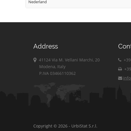
Nederland
Address
Con
41124 Via M. Vellani Marchi, 20
+39 
Modena, Italy
+39
P.IVA 03466110362
inf
Copyright © 2026 - UrbiStat S.r.l.