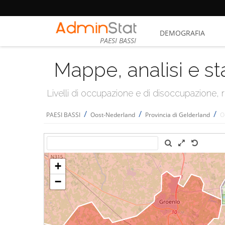
DEMOGRAFIA
PAESI BASSI
Mappe, analisi e st
Livelli di occupazione e di disoccupazione
/
/
/
PAESI BASSI
Oost-Nederland
Provincia di Gelderland
O