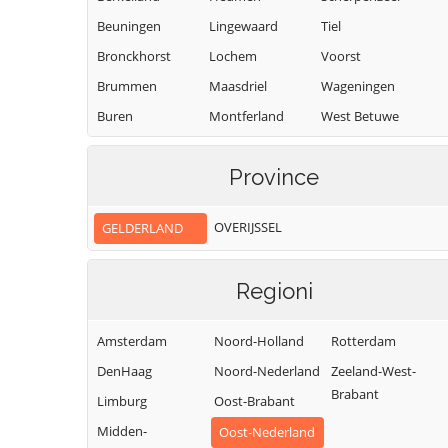
Beuningen
Lingewaard
Tiel
Bronckhorst
Lochem
Voorst
Brummen
Maasdriel
Wageningen
Buren
Montferland
West Betuwe
Culemborg
Neder-Betuwe
West Maas en
Waal
Province
Doesburg
Nijkerk
Westervoort
Doetinchem
Nijmegen
OVERIJSSEL
GELDERLAND
Wijchen
Druten
Nunspeet
Winterswijk
Duiven
Oldebroek
Regioni
Zaltbommel
Ede
Oost Gelre
Zevenaar
Elburg
Oude IJsselstreek
Amsterdam
Noord-Holland
Rotterdam
Zutphen
DenHaag
Noord-Nederland
Zeeland-West-
Brabant
Limburg
Oost-Brabant
Midden-
Oost-Nederland