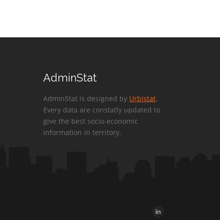
AdminStat
AdminStat is designed by
Urbistat
.
Every data are constatly updated to
give the best socio-economic
information in territory.