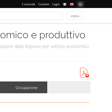
L'azienda
Contatti
Login
onomico e produttivo
tazione delle imprese per settore economico
Occupazione