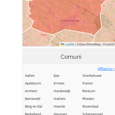
Comuni
Affianca 
Aalten
Epe
Overbetuwe
Apeldoorn
Ermelo
Putten
Arnhem
Harderwijk
Renkum
Barneveld
Hattem
Rheden
Berg en Dal
Heerde
Rozendaal
Berkelland
Heumen
Scherpenzeel