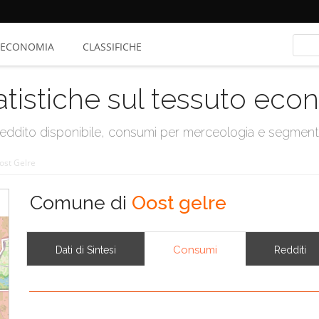
ECONOMIA
CLASSIFICHE
atistiche sul tessuto ec
, reddito disponibile, consumi per merceologia e segmen
ost Gelre
Comune di
Oost gelre
Consumi
Dati di Sintesi
Redditi