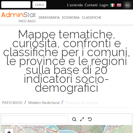
L'azienda
Contatti
Login
DEMOGRAFIA
ECONOMIA
CLASSIFICHE
PAESI BASSI
Mappe tematiche,
curiosità, confronti e
classifiche per i comuni,
le province e le regioni
sulla base di 20
indicatori socio-
demografici
/
/
PAESI BASSI
Midden-Nederland
Provincia di Utrecht