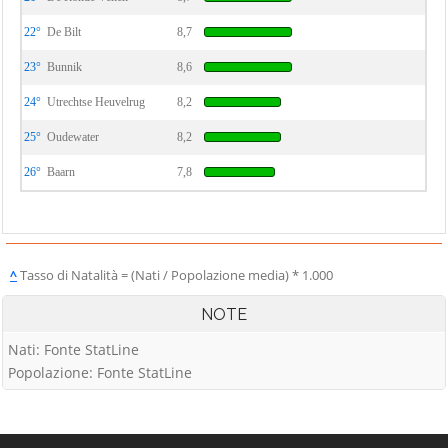
22°
De Bilt
8,7
23°
Bunnik
8,6
24°
Utrechtse Heuvelrug
8,2
25°
Oudewater
8,2
26°
Baarn
7,8
^
Tasso di Natalità = (Nati / Popolazione media) * 1.000
NOTE
Nati: Fonte StatLine
Popolazione: Fonte StatLine