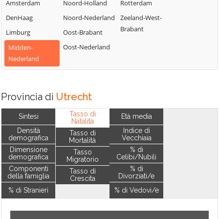
Amsterdam
Noord-Holland
Rotterdam
DenHaag
Noord-Nederland
Zeeland-West-
Brabant
Limburg
Oost-Brabant
Oost-Nederland
Midden-
Nederland
Provincia di
Utrecht
Tasso di
Sintesi
Età media
Natalità
Densità
Indice di
Tasso di
demografica
Vecchiaia
Mortalità
Dimensione
% di
Tasso
demografica
Celibi/Nubili
Migratorio
Componenti
% di
Tasso di
della famiglia
Divorziati/e
Crescita
% di Stranieri
% di Vedovi/e