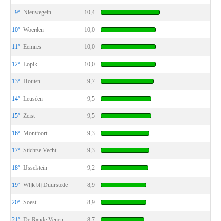
9°
Nieuwegein
10,4
10°
Woerden
10,0
11°
Eemnes
10,0
12°
Lopik
10,0
13°
Houten
9,7
14°
Leusden
9,5
15°
Zeist
9,5
16°
Montfoort
9,3
17°
Stichtse Vecht
9,3
18°
IJsselstein
9,2
19°
Wijk bij Duurstede
8,9
20°
Soest
8,9
21°
De Ronde Venen
8,7