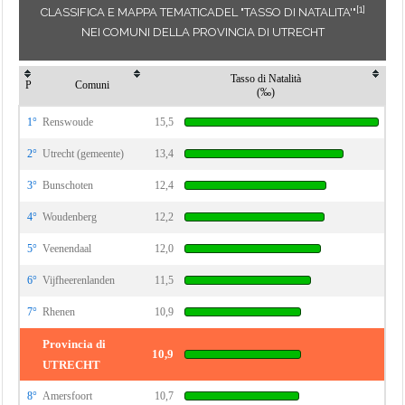
[1]
CLASSIFICA E MAPPA TEMATICADEL "TASSO DI NATALITA'"
NEI COMUNI DELLA PROVINCIA DI UTRECHT
Tasso di Natalità
P
Comuni
(‰)
1°
Renswoude
15,5
2°
Utrecht (gemeente)
13,4
3°
Bunschoten
12,4
4°
Woudenberg
12,2
5°
Veenendaal
12,0
6°
Vijfheerenlanden
11,5
7°
Rhenen
10,9
Provincia di
10,9
UTRECHT
8°
Amersfoort
10,7