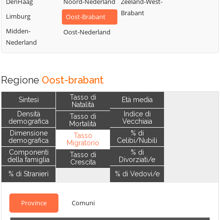
DenHaag
Noord-Nederland
Zeeland-West-
Brabant
Limburg
Oost-Brabant
Midden-
Oost-Nederland
Nederland
Regione
Oost-brabant
Tasso di
Sintesi
Età media
Natalità
Densità
Indice di
Tasso di
demografica
Vecchiaia
Mortalità
Dimensione
% di
Tasso
demografica
Celibi/Nubili
Migratorio
Componenti
% di
Tasso di
della famiglia
Divorziati/e
Crescita
% di Stranieri
% di Vedovi/e
Province
Comuni