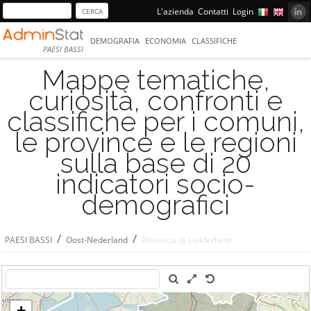
L'azienda
Contatti
Login
DEMOGRAFIA
ECONOMIA
CLASSIFICHE
PAESI BASSI
Mappe tematiche,
curiosità, confronti e
classifiche per i comuni,
le province e le regioni
sulla base di 20
indicatori socio-
demografici
/
/
PAESI BASSI
Oost-Nederland
Provincia di Gelderland