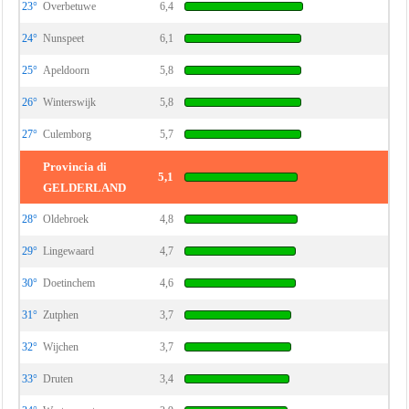
23°
Overbetuwe
6,4
24°
Nunspeet
6,1
25°
Apeldoorn
5,8
26°
Winterswijk
5,8
27°
Culemborg
5,7
Provincia di
5,1
GELDERLAND
28°
Oldebroek
4,8
29°
Lingewaard
4,7
30°
Doetinchem
4,6
31°
Zutphen
3,7
32°
Wijchen
3,7
33°
Druten
3,4