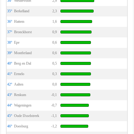
34°
Westervoort
2,9
35°
Berkelland
2,3
36°
Hattem
1,6
37°
Bronckhorst
0,9
38°
Epe
0,6
39°
Montferland
0,6
40°
Berg en Dal
0,5
41°
Ermelo
0,3
42°
Aalten
0,0
43°
Renkum
-0,1
44°
Wageningen
-0,7
45°
Oude IJsselstreek
-1,1
46°
Doesburg
-1,2