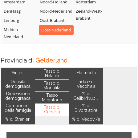
Amsterdam
Noord-Holland
Rotterdam
DenHaag
Noord-Nederland
Zeeland-West-
Brabant
Limburg
Oost-Brabant
Midden-
Oost-Nederland
Nederland
Provincia di
Gelderland
Tasso di
Sintesi
Età media
Natalità
Densità
Indice di
Tasso di
demografica
Vecchiaia
Mortalità
Dimensione
% di
Tasso
demografica
Celibi/Nubili
Migratorio
Componenti
% di
Tasso di
della famiglia
Divorziati/e
Crescita
% di Stranieri
% di Vedovi/e