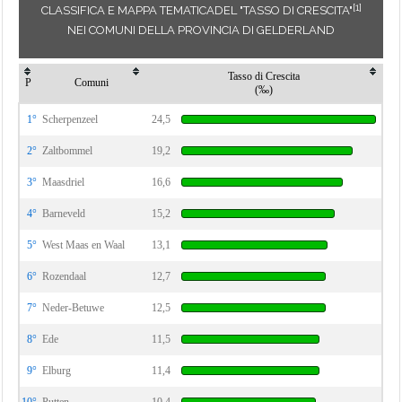
[1]
CLASSIFICA E MAPPA TEMATICADEL "TASSO DI CRESCITA"
NEI COMUNI DELLA PROVINCIA DI GELDERLAND
Tasso di Crescita
P
Comuni
(‰)
1°
Scherpenzeel
24,5
2°
Zaltbommel
19,2
3°
Maasdriel
16,6
4°
Barneveld
15,2
5°
West Maas en Waal
13,1
6°
Rozendaal
12,7
7°
Neder-Betuwe
12,5
8°
Ede
11,5
9°
Elburg
11,4