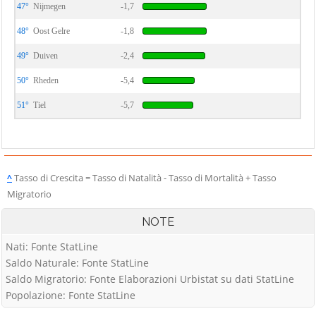
47°
Nijmegen
-1,7
48°
Oost Gelre
-1,8
49°
Duiven
-2,4
50°
Rheden
-5,4
51°
Tiel
-5,7
^
Tasso di Crescita = Tasso di Natalità - Tasso di Mortalità + Tasso
Migratorio
NOTE
Nati: Fonte StatLine
Saldo Naturale: Fonte StatLine
Saldo Migratorio: Fonte Elaborazioni Urbistat su dati StatLine
Popolazione: Fonte StatLine