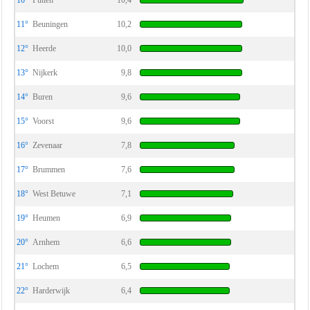
10°
Putten
10,4
11°
Beuningen
10,2
12°
Heerde
10,0
13°
Nijkerk
9,8
14°
Buren
9,6
15°
Voorst
9,6
16°
Zevenaar
7,8
17°
Brummen
7,6
18°
West Betuwe
7,1
19°
Heumen
6,9
20°
Arnhem
6,6
21°
Lochem
6,5
22°
Harderwijk
6,4